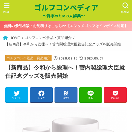
MENU
SEARCH
無料の景品相談・お見積りはこちら>>【エンタメゴルフはインボイス対応】
ゴルフコンペ景品・賞品紹介
HOME
【新商品】令和から総理へ！菅内閣総理大臣就任記念グッズを販売開始
2020.09.16
2023.05.31
ゴルフコンペ景品・賞品紹介
【新商品】令和から総理へ！菅内閣総理大臣就
任記念グッズを販売開始
ツイート
シェア
はてブ
送る
Pocket