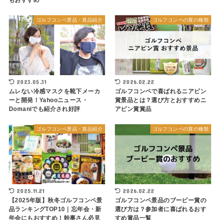
もおすすめ
ゴルフコンペ景品・賞品紹介
ゴルフコンペの賞の種類
2023.05.31
2026.02.22
ムレない冷感マスクを靴下メーカ
ゴルフコンペで喜ばれるニアピン
ーと開発！Yahooニュース・
賞景品とは？選び方とおすすめニ
Domaniでも紹介され好評
アピン賞賞品
ゴルフコンペ景品・賞品紹介
ゴルフコンペの賞の種類
2025.11.21
2026.02.22
【2025年版】秋冬ゴルフコンペ景
ゴルフコンペ景品のブービー賞の
品ランキングTOP10｜忘年会・新
選び方は？参加者に喜ばれるおす
年会にもおすすめ！幹事さん必見
すめ賞品一覧