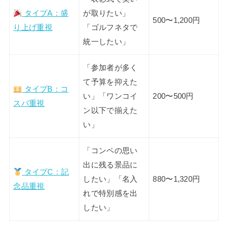
タイプA：盛
が取りたい」
500〜1,200円
り上げ重視
「ゴルフネタで
統一したい」
「参加者が多く
て予算を抑えた
タイプB：コ
い」「ワンコイ
200〜500円
スパ重視
ン以下で揃えた
い」
「コンペの思い
出に残る景品に
タイプC：記
したい」「名入
880〜1,320円
念品重視
れで特別感を出
したい」