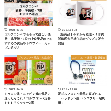
2026.03.10
2023.05.31
ゴルフコンペでもらって嬉しい優
【新商品】令和から総理へ！菅内
勝・準優勝・3位の上位景品は？お
閣総理大臣就任記念グッズを販売
すすめの賞品やトロフィー・カッ
開始
プの選び方
ゴルフコンペ景品・賞品紹介
ゴルフコンペ景品・賞品紹介
2026.04.14
2024.07.07
ドラコン賞・ニアピン賞の景品に
夏ゴルフコンペ景品に喜ばれる
迷ったらこれ！ゴルフコンペ定番
「ヘッドホン型 ハンズフリー扇風
おもしろクッキー2選
機」