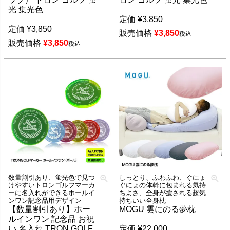
光 集光色
定価
¥
3,850
定価
¥
3,850
販売価格
¥
3,850
税込
販売価格
¥
3,850
税込
数量割引あり、蛍光色で見つ
しっとり、ふわふわ、ぐにょ
けやすいトロンゴルフマーカ
ぐにょの体幹に包まれる気持
ーに名入れができるホールイ
ちよさ、全身が癒される超気
ンワン記念品用デザイン
持ちいい全身枕
【数量割引あり】ホー
MOGU 雲にのる夢枕
ルインワン 記念品 お祝
い 名入れ TRON GOLF
定価
¥
22,000