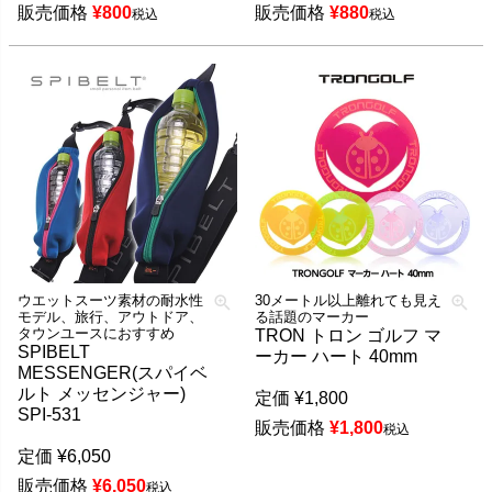
販売価格
¥
800
販売価格
¥
880
税込
税込
ウエットスーツ素材の耐水性
30メートル以上離れても見え
モデル、旅行、アウトドア、
る話題のマーカー
タウンユースにおすすめ
TRON トロン ゴルフ マ
SPIBELT
ーカー ハート 40mm
MESSENGER(スパイベ
ルト メッセンジャー)
定価
¥
1,800
SPI-531
販売価格
¥
1,800
税込
定価
¥
6,050
販売価格
¥
6,050
税込