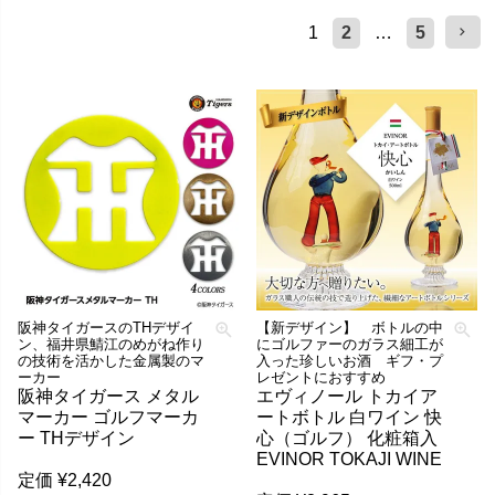
1
2
…
5
阪神タイガースのTHデザイ
【新デザイン】 ボトルの中
ン、福井県鯖江のめがね作り
にゴルファーのガラス細工が
の技術を活かした金属製のマ
入った珍しいお酒 ギフ・プ
ーカー
レゼントにおすすめ
阪神タイガース メタル
エヴィノール トカイア
マーカー ゴルフマーカ
ートボトル 白ワイン 快
ー THデザイン
心（ゴルフ） 化粧箱入
EVINOR TOKAJI WINE
定価
¥
2,420