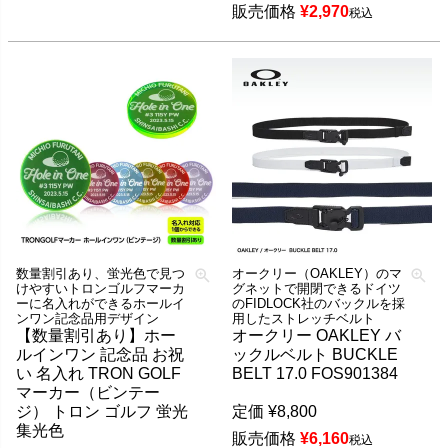
販売価格
¥
2,970
税込
数量割引あり、蛍光色で見つ
オークリー（OAKLEY）のマ
けやすいトロンゴルフマーカ
グネットで開閉できるドイツ
ーに名入れができるホールイ
のFIDLOCK社のバックルを採
ンワン記念品用デザイン
用したストレッチベルト
【数量割引あり】ホー
オークリー OAKLEY バ
ルインワン 記念品 お祝
ックルベルト BUCKLE
い 名入れ TRON GOLF
BELT 17.0 FOS901384
マーカー（ビンテー
ジ） トロン ゴルフ 蛍光
定価
¥
8,800
集光色
販売価格
¥
6,160
税込