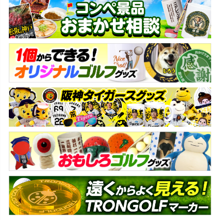
ペー
ジト
ップ
へ