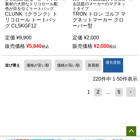
素材の大胆なトリコロール配
る話題のマーカーのマグネッ
色が目を引くトートバッグ
トタイプ
CLUNK（クランク）ト
TRON トロン ゴルフ マ
リコロール トートバッ
グネットマーカー クロ
グ CL5KGF12
ーバー型
定価
¥
9,900
定価
¥
2,000
販売価格
¥
5,940
販売価格
¥
2,000
税込
税込
優先度順
並び替え
価格が安い順
価格が高い順
新着順
220
件中
1
-
50
件表示
1
2
…
5