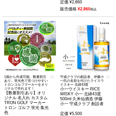
定価
¥
2,860
販売価格
¥
2,860
税込
1個から作成可能、数量割引
守成クラブの創設者、伊藤小
あり。蛍光色で見つけやすい
一氏の名前を付けたライスウ
トロンゴルフマーカーをオリ
イスキー 北緯43度
ジナルで作れます！
小一ウイスキー RICE
【数量割引あり】オリ
WISKY 小一 北緯43度
ジナル 名入れ カスタム
500ml 久米仙酒造 伊藤
TRON GOLF マーカー
小一 守成クラブ 創設者
トロン ゴルフ 蛍光 集光
色
定価
¥
5,500