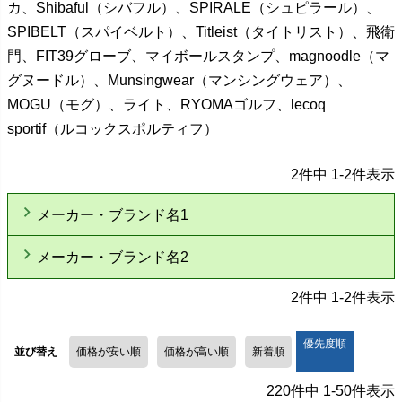
カ、Shibaful（シバフル）、SPIRALE（シュピラール）、
SPIBELT（スパイベルト）、Titleist（タイトリスト）、飛衛
門、FIT39グローブ、マイボールスタンプ、magnoodle（マ
グヌードル）、Munsingwear（マンシングウェア）、
MOGU（モグ）、ライト、RYOMAゴルフ、lecoq
sportif（ルコックスポルティフ）
2
件中
1
-
2
件表示
メーカー・ブランド名1
メーカー・ブランド名2
2
件中
1
-
2
件表示
優先度順
並び替え
価格が安い順
価格が高い順
新着順
220
件中
1
-
50
件表示