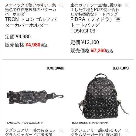
スティックで使いやすい、集
杢のカットソー生地に撥水加
光色で存在感抜群のパターカ
工した生地とPUの使い合わ
バーホルダー
せが特徴的なトートバッグ
TRON トロン ゴルフ パ
FIDRA（フィドラ） 杢
ターカバーホルダー
トートバッグ
FD5KGF03
定価
¥
4,980
定価
¥
12,100
販売価格
¥
4,980
税込
販売価格
¥
7,260
税込
ラグジュアリー感のあるモノ
ラグジュアリー感のあるモノ
グラムジャガードに撥水加工
グラムジャガードに撥水加工