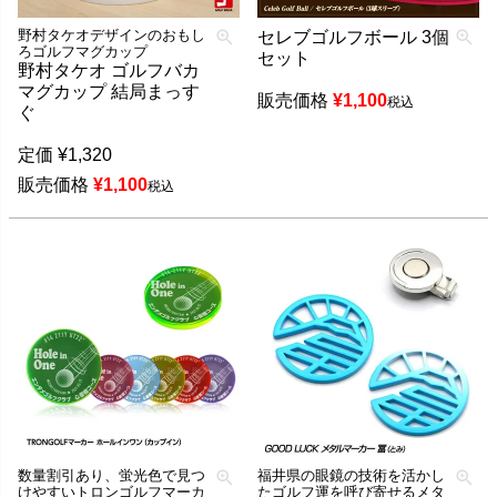
野村タケオデザインのおもし
セレブゴルフボール 3個
ろゴルフマグカップ
セット
野村タケオ ゴルフバカ
マグカップ 結局まっす
販売価格
¥
1,100
税込
ぐ
定価
¥
1,320
販売価格
¥
1,100
税込
数量割引あり、蛍光色で見つ
福井県の眼鏡の技術を活かし
けやすいトロンゴルフマーカ
たゴルフ運を呼び寄せるメタ