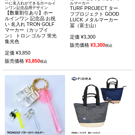
ーに名入れができるホールイ
ルマーカー
ンワン記念品用デザイン
TURF PROJECT ター
【数量割引あり】ホー
フプロジェクト GOOD
ルインワン 記念品 お祝
LUCK メタルマーカー
い 名入れ TRON GOLF
冨（富士山）
マーカー（カップイ
ン） トロン ゴルフ 蛍光
定価
¥
3,300
集光色
販売価格
¥
3,300
税込
定価
¥
3,850
販売価格
¥
3,850
税込