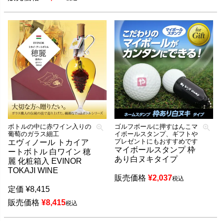
ボトルの中に赤ワイン入りの
ゴルフボールに押すはんこマ
葡萄のガラス細工
イボールスタンプ、ギフトや
プレゼントにもおすすめです
エヴィノール トカイア
マイボールスタンプ 枠
ートボトル 白ワイン 穂
あり白ヌキタイプ
麗 化粧箱入 EVINOR
TOKAJI WINE
販売価格
¥
2,037
税込
定価
¥
8,415
販売価格
¥
8,415
税込