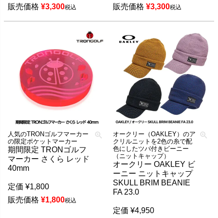
販売価格
¥
3,300
販売価格
¥
3,300
税込
税込
人気のTRONゴルフマーカー
オークリー（OAKLEY）のア
の限定ポケットマーカー
クリルニットを2色の糸で配
色にしたツバ付きビーニー
期間限定 TRONゴルフ
（ニットキャップ）
マーカー さくら レッド
オークリー OAKLEY ビ
40mm
ーニー ニットキャップ
SKULL BRIM BEANIE
定価
¥
1,800
FA 23.0
販売価格
¥
1,800
税込
定価
¥
4,950