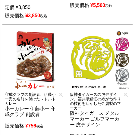
販売価格
¥
5,500
税込
定価
¥
3,850
販売価格
¥
3,850
税込
守成クラブの創設者、伊藤小
阪神タイガースの虎デザイ
一氏の名前を付けたレトルト
ン、福井県鯖江のめがね作り
カレー
の技術を活かした金属製のマ
ーカー
小一カレー 伊藤小一 守
阪神タイガース メタル
成クラブ 創設者
マーカー ゴルフマーカ
ー 虎デザイン
販売価格
¥
756
税込