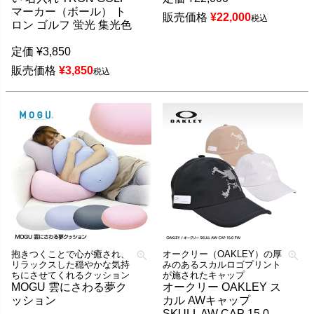
マーカー（ボール） ト
販売価格
¥
22,000
税込
ロン ゴルフ 蛍光 集光色
定価
¥
3,850
販売価格
¥
3,850
税込
抱きつくことで心が癒され、
オークリー（OAKLEY）の厚
リラックスした穏やかな気持
みのあるスカルロゴプリント
ちにさせてくれるクッション
が施されたキャップ
MOGU 雲にさわる夢ク
オークリー OAKLEY ス
ッション
カル AWキャップ
SKULL AW CAP 15.0