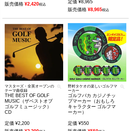
定価
¥
8,965
販売価格
¥
2,420
税込
販売価格
¥
8,965
税込
マスターズ・全英オープンの
野村タケオの楽しいゴルフマ
テーマ曲収録
ーカー
THE BEST OF GOLF
ゴルフバカ カジノチッ
MUSIC（ザベストオブ
プマーカー（おもしろ
ゴルフミュージック）
キャラクター ゴルフマ
CD
ーカー）
定価
¥
2,200
定価
¥
550