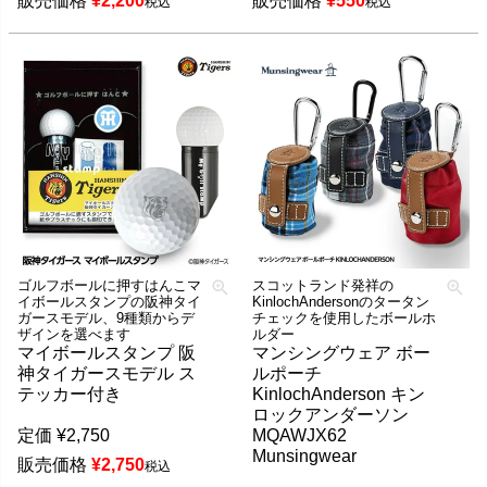
販売価格
¥
2,200
販売価格
¥
550
税込
税込
ゴルフボールに押すはんこマ
スコットランド発祥の
イボールスタンプの阪神タイ
KinlochAndersonのタータン
ガースモデル、9種類からデ
チェックを使用したボールホ
ザインを選べます
ルダー
マイボールスタンプ 阪
マンシングウェア ボー
神タイガースモデル ス
ルポーチ
テッカー付き
KinlochAnderson キン
ロックアンダーソン
定価
¥
2,750
MQAWJX62
Munsingwear
販売価格
¥
2,750
税込