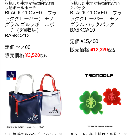
を施した生地が特徴的な3個
を施した生地が特徴的なバッ
収納ボールポーチ
クパック
BLACK CLOVER（ブラ
BLACK CLOVER（ブラ
ッククローバー） モノ
ッククローバー） モノ
グラム ゴルフボールポ
グラム バックパック
ーチ（3個収納）
BA5KGA10
BA5KGZ12
定価
¥
15,400
定価
¥
4,400
販売価格
¥
12,320
税込
販売価格
¥
3,520
税込
少し艶感のあるヘビーツイル
30メートル以上離れても見え