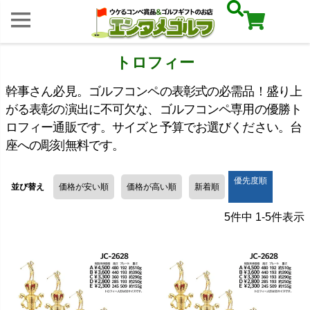
トロフィー
幹事さん必見。ゴルフコンペの表彰式の必需品！盛り上
がる表彰の演出に不可欠な、ゴルフコンペ専用の優勝ト
ロフィー通販です。サイズと予算でお選びください。台
座への彫刻無料です。
優先度順
並び替え
価格が安い順
価格が高い順
新着順
5
件中
1
-
5
件表示