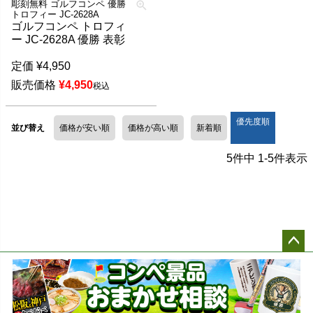
彫刻無料 ゴルフコンペ 優勝
トロフィー JC-2628A
ゴルフコンペ トロフィ
ー JC-2628A 優勝 表彰
定価
¥
4,950
販売価格
¥
4,950
税込
優先度順
並び替え
価格が安い順
価格が高い順
新着順
5
件中
1
-
5
件表示
ペー
ジト
ップ