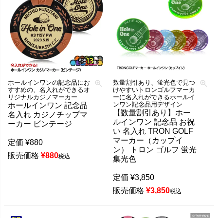
ホールインワンの記念品にお
数量割引あり、蛍光色で見つ
すすめの、名入れができるオ
けやすいトロンゴルフマーカ
リジナルカジノマーカー
ーに名入れができるホールイ
ンワン記念品用デザイン
ホールインワン 記念品
【数量割引あり】ホー
名入れ カジノチップマ
ルインワン 記念品 お祝
ーカー ビンテージ
い 名入れ TRON GOLF
マーカー（カップイ
定価
¥
880
ン） トロン ゴルフ 蛍光
販売価格
¥
880
税込
集光色
定価
¥
3,850
販売価格
¥
3,850
税込