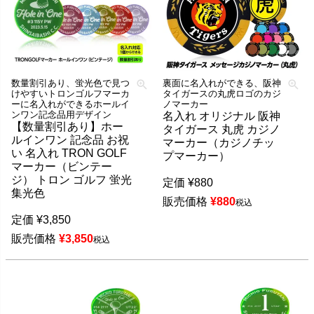
数量割引あり、蛍光色で見つ
裏面に名入れができる、阪神
けやすいトロンゴルフマーカ
タイガースの丸虎ロゴのカジ
ーに名入れができるホールイ
ノマーカー
ンワン記念品用デザイン
名入れ オリジナル 阪神
【数量割引あり】ホー
タイガース 丸虎 カジノ
ルインワン 記念品 お祝
マーカー（カジノチッ
い 名入れ TRON GOLF
プマーカー）
マーカー（ビンテー
ジ） トロン ゴルフ 蛍光
定価
¥
880
集光色
販売価格
¥
880
税込
定価
¥
3,850
販売価格
¥
3,850
税込