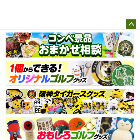
ペー
ジト
ップ
へ