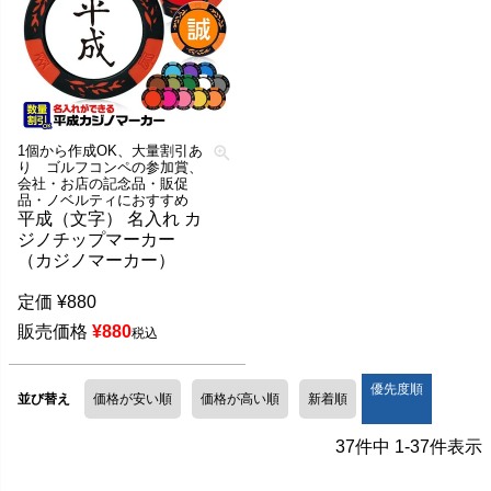
1個から作成OK、大量割引あ
り ゴルフコンペの参加賞、
会社・お店の記念品・販促
品・ノベルティにおすすめ
平成（文字） 名入れ カ
ジノチップマーカー
（カジノマーカー）
定価
¥
880
販売価格
¥
880
税込
優先度順
並び替え
価格が安い順
価格が高い順
新着順
37
件中
1
-
37
件表示