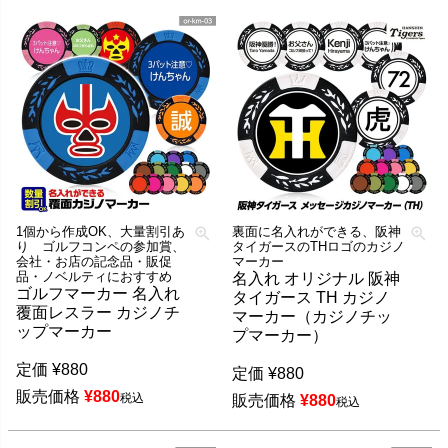
1個から作成OK、大量割引あ
裏面に名入れができる、阪神
り ゴルフコンペの参加賞、
タイガースのTHロゴのカジノ
会社・お店の記念品・販促
マーカー
品・ノベルティにおすすめ
名入れ オリジナル 阪神
ゴルフマーカー 名入れ
タイガース TH カジノ
覆面レスラー カジノチ
マーカー（カジノチッ
ップマーカー
プマーカー）
定価
¥
880
定価
¥
880
販売価格
¥
880
税込
販売価格
¥
880
税込