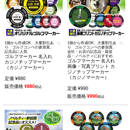
1個から作成OK、大量割引あ
1個から作成OK、大量割引あ
り ゴルフコンペの参加賞、
り ゴルフコンペの参加賞、
記念品に人気
会社・お店の記念品・販促
品・ノベルティにおすすめ
ゴルフマーカー 名入れ
ゴルフマーカー 名入れ
カジノチップマーカー
画像・写真プリント カ
（カジノマーカー）
ジノチップマーカー
（カジノマーカー）
定価
¥
880
販売価格
¥
880
税込
定価
¥
990
販売価格
¥
990
税込