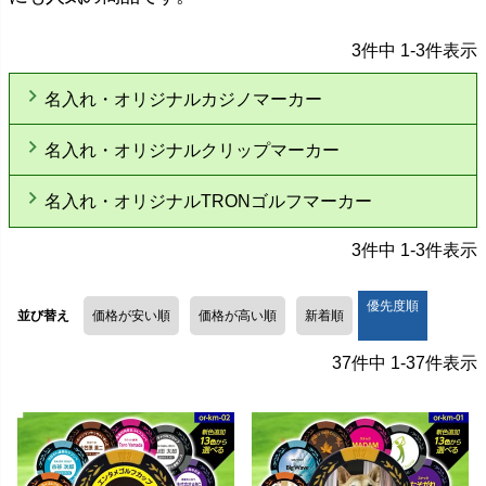
3
件中
1
-
3
件表示
名入れ・オリジナルカジノマーカー
名入れ・オリジナルクリップマーカー
名入れ・オリジナルTRONゴルフマーカー
3
件中
1
-
3
件表示
優先度順
並び替え
価格が安い順
価格が高い順
新着順
37
件中
1
-
37
件表示