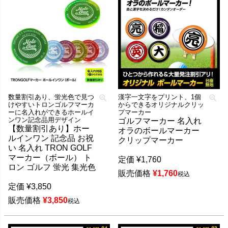
数量割引あり、蛍光色で見つ
漢字一文字をプリント、1個
けやすいトロンゴルフマーカ
からできるオリジナルクリッ
ーに名入れができるホールイ
プマーカー
ンワン記念品用デザイン
ゴルフマーカー 名入れ
【数量割引あり】ホー
オラのボールマーカー
ルインワン 記念品 お祝
クリップマーカー
い 名入れ TRON GOLF
マーカー（ボール） ト
定価
¥
1,760
ロン ゴルフ 蛍光 集光色
販売価格
¥
1,760
税込
定価
¥
3,850
販売価格
¥
3,850
税込