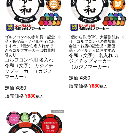
ゴルフコンペの参加賞・記念
1個から作成OK、大量割引あ
品・販促品・ノベルティにお
り ゴルフコンペの参加賞、
すすめ、1個から名入れがで
会社・お店の記念品・販促
きるゴルフマーカーは数量割
品・ノベルティにおすすめ
引あり
令和（文字） 名入れ カ
ゴルフコンペ用 名入れ
ジノチップマーカー
令和（文字） カジノチ
（カジノマーカー）
ップマーカー（カジノ
マーカー）
定価
¥
880
販売価格
¥
880
税込
定価
¥
880
販売価格
¥
880
税込