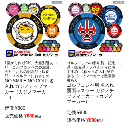
1個から作成OK、大量割引あ
ゴルフコンペの参加賞・記念
り ゴルフコンペの参加賞、
品・販促品・ノベルティにお
会社・お店の記念品・販促
すすめ、1個から名入れがで
品・ノベルティにおすすめ
きるゴルフマーカーは数量割
引あり
NO SMILE,NO GOLF 名
ゴルフコンペ用 名入れ
入れ カジノチップマー
覆面レスラー カジノチ
カー（カジノマーカ
ップマーカー（カジノ
ー）
マーカー）
定価
¥
880
定価
¥
880
販売価格
¥
880
税込
販売価格
¥
880
税込