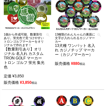
1個から作成可能、数量割引
13種類のわんちゃんの裏面に
あり。蛍光色で見つけやすい
文字が入れられるカジノマー
トロンゴルフマーカーをオリ
カー
ジナルで作れます！
13犬種 ワンパット 名入
【数量割引あり】オリ
れ カジノチップ マーカ
ジナル 名入れ カスタム
ー（カジノマーカー）
TRON GOLF マーカー
トロン ゴルフ 蛍光 集光
販売価格
¥
880
税込
色
定価
¥
3,850
販売価格
¥
3,850
税込