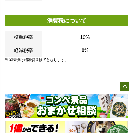
消費税について
標準税率
10%
軽減税率
8%
¥
1
未満は端数切り捨てとなります。
ペー
ジト
ップ
へ