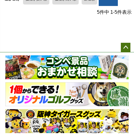
5
件中
1
-
5
件表示
ペー
ジト
ップ
へ