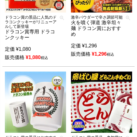
ドラコン賞の景品に人気のド
激辛パウダーで辛さ調節可能
ラコンクッキーがリニューア
火を噴く弾道 激辛坦々
ルして新登場
麺 ドラコン賞におすす
ドラコン賞専用 ドラコ
め
ンクッキー
定価
¥
1,296
定価
¥
1,080
販売価格
¥
1,296
税込
販売価格
¥
1,080
税込