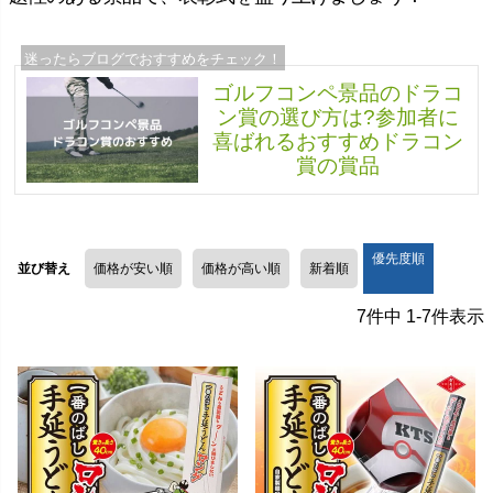
ゴルフコンペ景品のドラコ
ン賞の選び方は?参加者に
喜ばれるおすすめドラコン
賞の賞品
優先度順
並び替え
価格が安い順
価格が高い順
新着順
7
件中
1
-
7
件表示