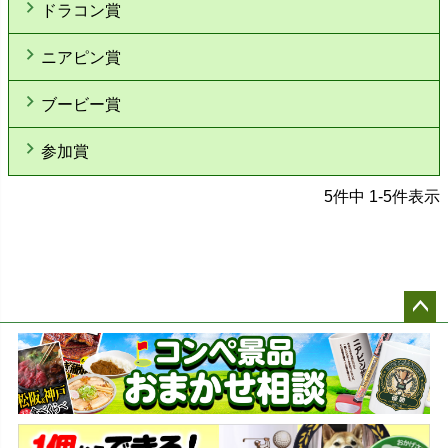
ドラコン賞
ニアピン賞
ブービー賞
参加賞
5
件中
1
-
5
件表示
ペー
ジト
ップ
へ