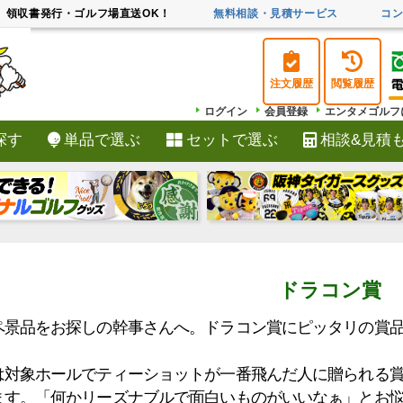
領収書発行・ゴルフ場直送OK！
無料相談・見積サービス
コ
注文履歴
閲覧履歴
ログイン
会員登録
エンタメゴルフ
探す
単品で選ぶ
セットで選ぶ
相談&見積
検索
ドラコン賞
ペ景品をお探しの幹事さんへ。ドラコン賞にピッタリの賞
は対象ホールでティーショットが一番飛んだ人に贈られる
ます。「何かリーズナブルで面白いものがいいなぁ」とお