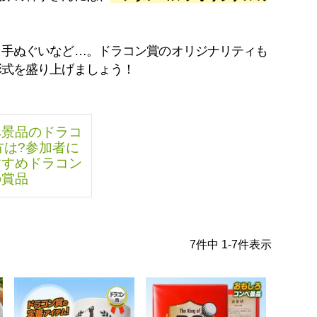
、手ぬぐいなど…。ドラコン賞のオリジナリティも
彰式を盛り上げましょう！
ペ景品のドラコ
方は?参加者に
すすめドラコン
の賞品
7
件中
1
-
7
件表示