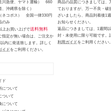
佐川急便、ヤマト運輸） 660
商品の品質につきましては、
道、沖縄県を除く）
ておりますが、万一不良・破
（ネコポス） 全国一律330円
ざいましたら、商品到着後1
品のみ
お知らせください。
送料無料
返品につきましては、1週間
0円以上お買い上げで
封・未使用に限り可能です。
ご指定が無い場合は、ご注文か
利用ガイド
をご利用ください
日以内に発送致します。詳しく
ガイド
をご利用ください。
ト
イド
料について
について
換について