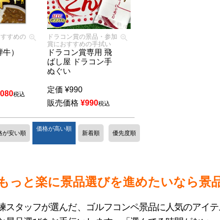
おすすめの
ドラコン賞の景品・参加
ー
賞におすすめの手拭い
騨牛）
ドラコン賞専用 飛
ばし屋 ドラコン手
ぬぐい
定価
¥
990
,080
税込
販売価格
¥
990
税込
価格が高い順
格が安い順
新着順
優先度順
もっと楽に景品選びを進めたいなら景
練スタッフが選んだ、ゴルフコンペ景品に人気のアイテ