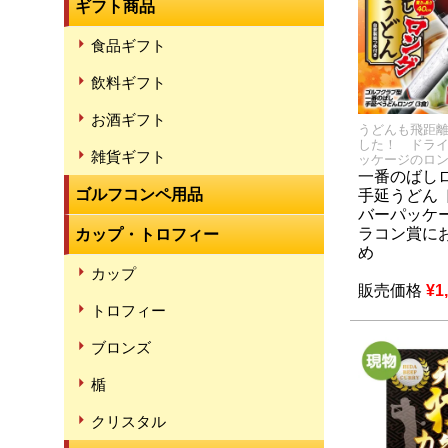
ギフト商品
食品ギフト
飲料ギフト
お酒ギフト
うどんも飛距
した！ ドラ
雑貨ギフト
ッケージのロ
一番のばし
ゴルフコンペ用品
手延うどん 
バーパッケー
ラコン賞に
カップ・トロフィー
め
カップ
販売価格
¥
1
トロフィー
ブロンズ
楯
クリスタル