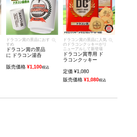
ドラコン賞の景品におす
ドラコン賞の景品に人気
すめ
のドラコンクッキーがリ
ニューアルして新登場
ドラコン賞の景品
ドラコン賞専用 ド
に ドラコン湯呑
ラコンクッキー
販売価格
¥
1,100
税込
定価
¥
1,080
販売価格
¥
1,080
税込