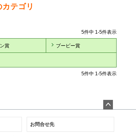
のカテゴリ
5
件中
1
-
5
件表示
ン賞
ブービー賞
5
件中
1
-
5
件表示
ペー
ジト
お問合せ先
ップ