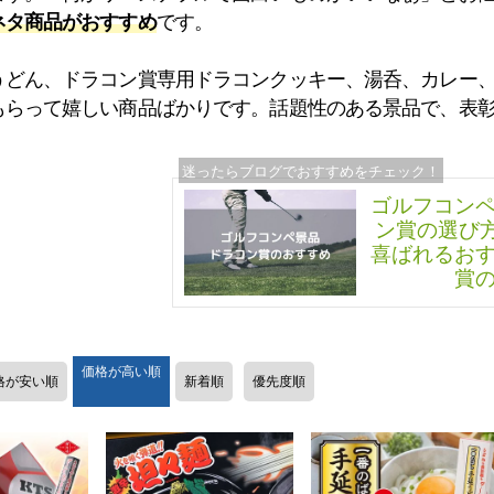
ネタ商品がおすすめ
です。
うどん、ドラコン賞専用ドラコンクッキー、湯呑、カレー
もらって嬉しい商品ばかりです。話題性のある景品で、表
ゴルフコン
ン賞の選び
喜ばれるお
賞
価格が高い順
格が安い順
新着順
優先度順