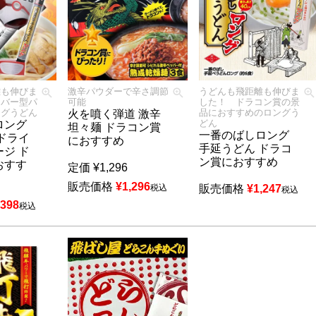
離も伸びま
激辛パウダーで辛さ調節
うどんも飛距離も伸びま
イバー型パ
可能
した！ ドラコン賞の景
ングうどん
品におすすめのロングう
火を噴く弾道 激辛
どん
ロング
坦々麺 ドラコン賞
一番のばしロング
ドライ
におすすめ
手延うどん ドラコ
ジ ド
ン賞におすすめ
おすす
定価
¥
1,296
販売価格
¥
1,296
税込
販売価格
¥
1,247
税込
,398
税込