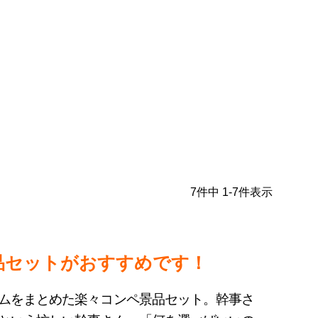
7
件中
1
-
7
件表示
品セットがおすすめです！
ムをまとめた楽々コンペ景品セット。幹事さ