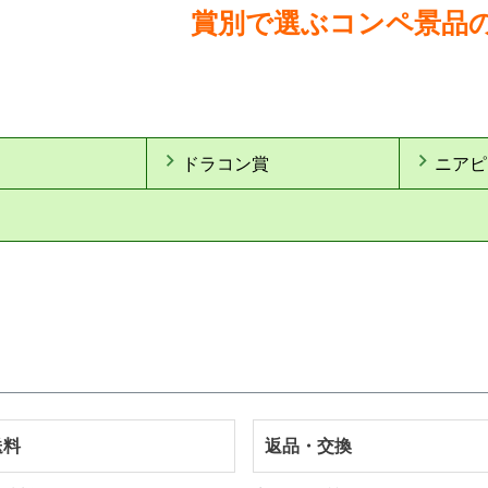
賞別で選ぶコンペ景品
ドラコン賞
ニアピ
送料
返品・交換