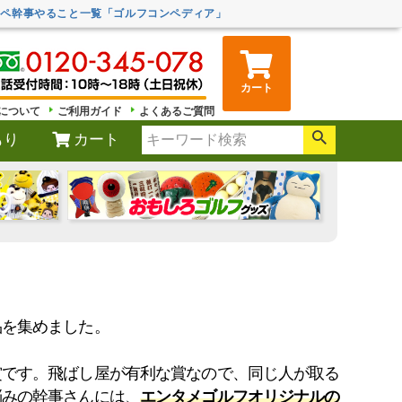
ンペ幹事やること一覧「ゴルフコンペディア」
カート
について
ご利用ガイド
よくあるご質問
もり
カート
品を集めました。
賞です。飛ばし屋が有利な賞なので、同じ人が取る
悩みの幹事さんには、
エンタメゴルフオリジナルの