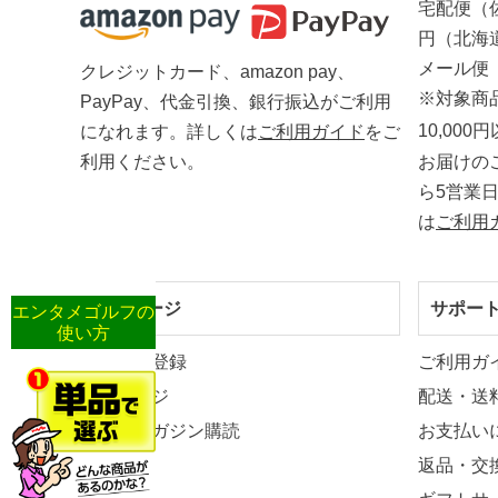
宅配便（
円（北海
メール便
クレジットカード、amazon pay、
※対象商
PayPay、代金引換、銀行振込がご利用
10,00
になれます。詳しくは
ご利用ガイド
をご
お届けの
利用ください。
ら5営業
は
ご利用
マイページ
サポー
エンタメゴルフの
使い方
新規会員登録
ご利用ガ
マイページ
配送・送
メールマガジン購読
お支払い
返品・交