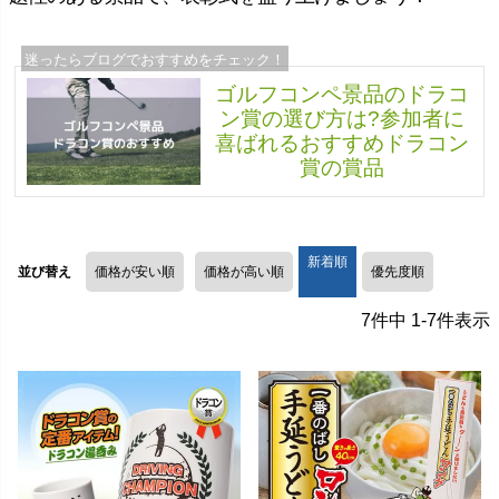
ゴルフコンペ景品のドラコ
ン賞の選び方は?参加者に
喜ばれるおすすめドラコン
賞の賞品
新着順
並び替え
価格が安い順
価格が高い順
優先度順
7
件中
1
-
7
件表示