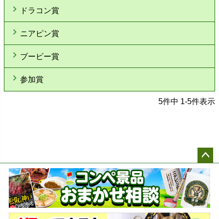
ドラコン賞
ニアピン賞
ブービー賞
参加賞
5
件中
1
-
5
件表示
ペー
ジト
ップ
へ