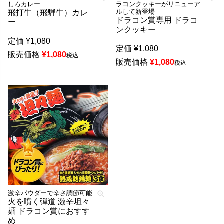
しろカレー
ラコンクッキーがリニューア
ルして新登場
飛打牛（飛騨牛）カレ
ドラコン賞専用 ドラコ
ー
ンクッキー
定価
¥
1,080
定価
¥
1,080
販売価格
¥
1,080
税込
販売価格
¥
1,080
税込
激辛パウダーで辛さ調節可能
火を噴く弾道 激辛坦々
麺 ドラコン賞におすす
め