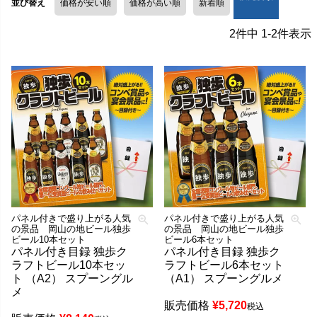
並び替え
価格が安い順
価格が高い順
新着順
2
件中
1
-
2
件表示
パネル付きで盛り上がる人気
パネル付きで盛り上がる人気
の景品 岡山の地ビール独歩
の景品 岡山の地ビール独歩
ビール10本セット
ビール6本セット
パネル付き目録 独歩ク
パネル付き目録 独歩ク
ラフトビール10本セッ
ラフトビール6本セット
ト （A2） スプーングル
（A1） スプーングルメ
メ
販売価格
¥
5,720
税込