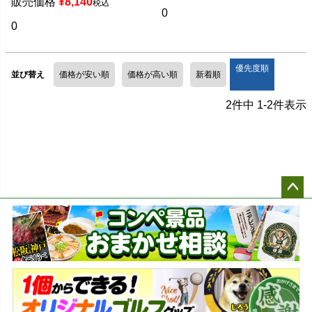
販売価格
¥
8,140
税込
0
0
優先度順
並び替え
価格が安い順
価格が高い順
新着順
2
件中
1
-
2
件表示
ペー
ジト
ップ
へ