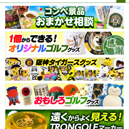
ペー
ジト
ップ
へ