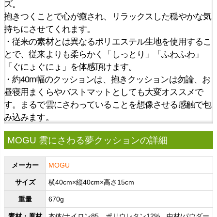
ズ。
抱きつくことで心が癒され、リラックスした穏やかな気
持ちにさせてくれます。
・従来の素材とは異なるポリエステル生地を使用するこ
とで、従来よりも柔らかく「しっとり」「ふわふわ」
「ぐにょぐにょ」を体感頂けます。
・約40m幅のクッションは、抱きクッションは勿論、お
昼寝用まくらやバストマットとしても大変オススメで
す。まるで雲にさわっていることを想像させる感触で包
み込みます。
MOGU 雲にさわる夢クッションの詳細
メーカー
MOGU
サイズ
横40cm×縦40cm×高さ15cm
重量
670g
素材・原材
本体/ナイロン85、ポリウレタン12% 中材/パウダー