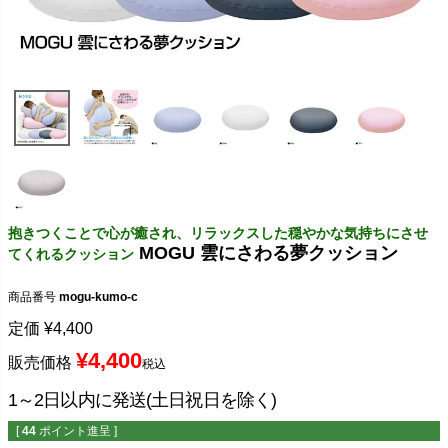
抱きつくことで心が癒され、リラックスした穏やかな気持ちにさせ
MOGU 雲にさわる夢クッション
てくれるクッション
商品番号
mogu-kumo-c
定価
¥
4,400
¥
4,400
販売価格
税込
1～2日以内に発送(土日祝日を除く)
[
44
ポイント進呈 ]