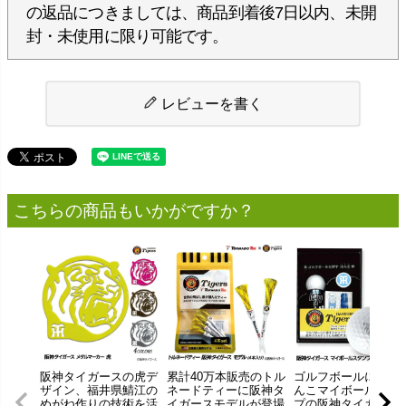
の返品につきましては、商品到着後7日以内、未開
封・未使用に限り可能です。
レビューを書く
こちらの商品もいかがですか？
阪神タイガースの虎デ
累計40万本販売のトル
ゴルフボールに押す
ザイン、福井県鯖江の
ネードティーに阪神タ
んこマイボールスタ
めがね作りの技術を活
イガースモデルが登場
プの阪神タイガース