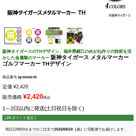
阪神タイガースのTHデザイン、福井県鯖江のめがね作りの技術を活
阪神タイガース メタルマーカー
かした金属製のマーカー
ゴルフマーカー THデザイン
商品番号
tg-metal-th
定価
¥
2,420
¥
2,420
販売価格
税込
1～2日以内に発送(土日祝日を除く)
[
24
ポイント進呈 ]
明日
12時00分
までのご注文で
2026/08/18（火）
に
宅配便
でお届けします。