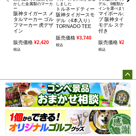
かした金属製のマーカ
しました
デル、9種類からデザ
ー
インを選べます
トルネードティー
阪神タイガース メ
マイボールスタ
阪神タイガースモ
タルマーカー ゴル
プ 阪神タイガー
デル（4本入り）
フマーカー 虎デザ
モデル ステッカ
TORNADO TEE
イン
付き
販売価格
¥
3,740
販売価格
¥
2,420
販売価格
¥
2,750
税込
税込
税込
ペー
ジト
ップ
へ