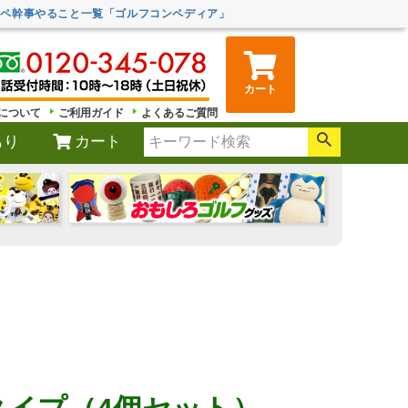
ンペ幹事やること一覧「ゴルフコンペディア」
カート
について
ご利用ガイド
よくあるご質問
もり
カート