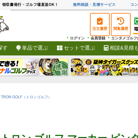
領収書発行・ゴルフ場直送OK！
無料相談・見積サービス
コ
注文履歴
閲覧履歴
ログイン
会員登録
エンタメゴルフ
探す
単品で選ぶ
セットで選ぶ
相談&見積
検索
TRON GOLF（トロンゴルフ）