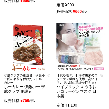
販売価格
¥
550
税込
定価
¥
990
販売価格
¥
660
税込
守成クラブの創設者、伊藤小
【秋冬モデル】海洋由来のコ
一氏の名前を付けたレトルト
ラーゲン繊維を使用、高い保
カレー
湿力でお肌の乾燥を抑えます
小一カレー 伊藤小一 守
ハイブリックス うるお
成クラブ 創設者
いコラーゲンマスク 日
本製
販売価格
¥
756
税込
定価
¥
1,100