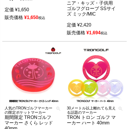
ニア・キッズ・子供用
ゴルフグローブ SSサイ
定価
¥
1,650
ズ ミック/MIC
販売価格
¥
1,650
税込
定価
¥
2,420
販売価格
¥
1,694
税込
人気のTRONゴルフマーカー
30メートル以上離れても見え
の限定ポケットマーカー
る話題のマーカー
期間限定 TRONゴルフ
TRON トロン ゴルフ マ
マーカー さくら レッド
ーカー ハート 40mm
40mm