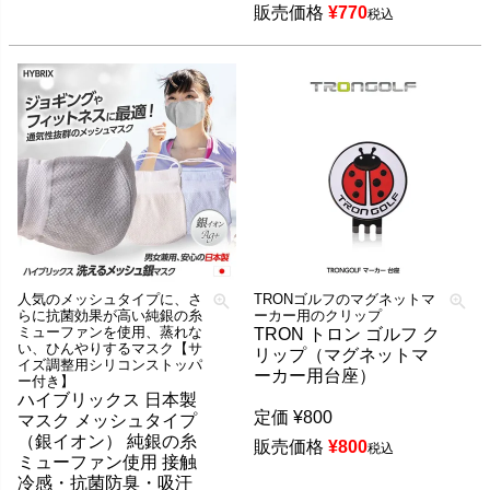
販売価格
¥
770
税込
人気のメッシュタイプに、さ
TRONゴルフのマグネットマ
らに抗菌効果が高い純銀の糸
ーカー用のクリップ
ミューファンを使用、蒸れな
TRON トロン ゴルフ ク
い、ひんやりするマスク【サ
リップ（マグネットマ
イズ調整用シリコンストッパ
ーカー用台座）
ー付き】
ハイブリックス 日本製
定価
¥
800
マスク メッシュタイプ
（銀イオン） 純銀の糸
販売価格
¥
800
税込
ミューファン使用 接触
冷感・抗菌防臭・吸汗