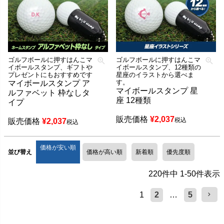
ゴルフボールに押すはんこマ
ゴルフボールに押すはんこマ
イボールスタンプ、ギフトや
イボールスタンプ、12種類の
プレゼントにもおすすめです
星座のイラストから選べま
す。
マイボールスタンプ ア
マイボールスタンプ 星
ルファベット 枠なしタ
座 12種類
イプ
販売価格
¥
2,037
税込
販売価格
¥
2,037
税込
価格が安い順
並び替え
価格が高い順
新着順
優先度順
220
件中
1
-
50
件表示
1
2
…
5