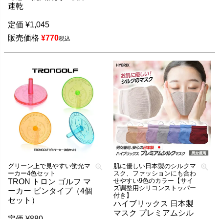
速乾
定価
¥
1,045
販売価格
¥
770
税込
グリーン上で見やすい蛍光マ
肌に優しい日本製のシルクマ
ーカー4色セット
スク、ファッションにも合わ
せやすい9色のカラー【サイ
TRON トロン ゴルフ マ
ズ調整用シリコンストッパー
ーカー ピンタイプ（4個
付き】
セット）
ハイブリックス 日本製
マスク プレミアムシル
定価
¥
880