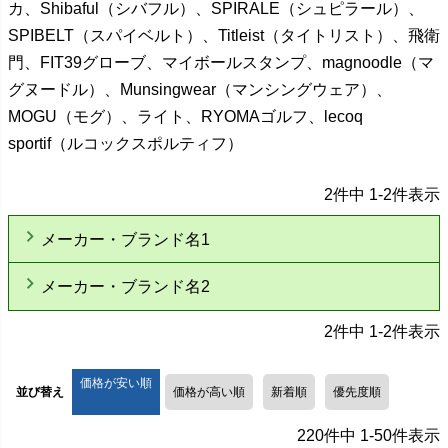
カ、Shibaful（シバフル）、SPIRALE（シュピラール）、
SPIBELT（スパイベルト）、Titleist（タイトリスト）、飛衛
門、FIT39グローブ、マイボールスタンプ、magnoodle（マ
グヌードル）、Munsingwear（マンシングウェア）、
MOGU（モグ）、ライト、RYOMAゴルフ、lecoq
sportif（ルコックスポルティフ）
2
件中
1
-
2
件表示
メーカー・ブランド名1
メーカー・ブランド名2
2
件中
1
-
2
件表示
価格が安い順
並び替え
価格が高い順
新着順
優先度順
220
件中
1
-
50
件表示