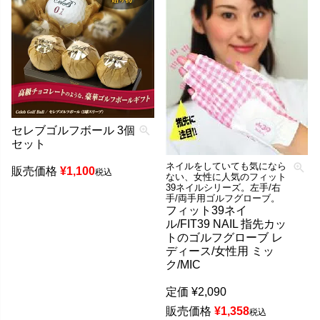
セレブゴルフボール 3個
セット
ネイルをしていても気になら
販売価格
¥
1,100
税込
ない、女性に人気のフィット
39ネイルシリーズ。左手/右
手/両手用ゴルフグローブ。
フィット39ネイ
ル/FIT39 NAIL 指先カッ
トのゴルフグローブ レ
ディース/女性用 ミッ
ク/MIC
定価
¥
2,090
販売価格
¥
1,358
税込