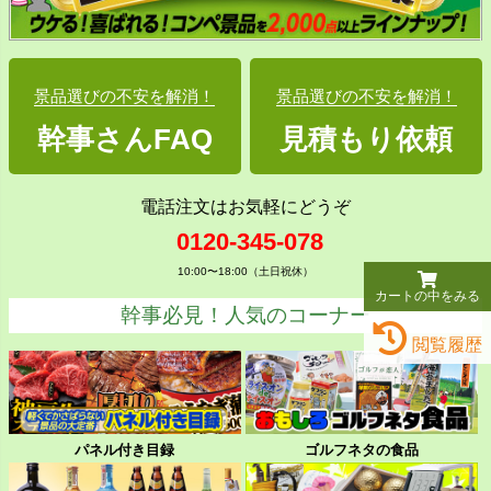
景品選びの不安を解消！
景品選びの不安を解消！
幹事さんFAQ
見積もり依頼
電話注文はお気軽にどうぞ
0120-345-078
10:00〜18:00（土日祝休）
カートの中をみる
幹事必見！人気のコーナー
閲覧履歴
パネル付き目録
ゴルフネタの食品