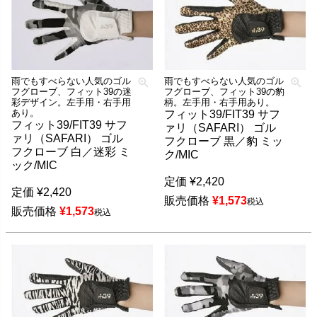
雨でもすべらない人気のゴル
雨でもすべらない人気のゴル
フグローブ、フィット39の迷
フグローブ、フィット39の豹
彩デザイン。左手用・右手用
柄。左手用・右手用あり。
あり。
フィット39/FIT39 サフ
フィット39/FIT39 サフ
ァリ（SAFARI） ゴル
ァリ（SAFARI） ゴル
フクローブ 黒／豹 ミッ
フクローブ 白／迷彩 ミ
ク/MIC
ック/MIC
定価
¥
2,420
定価
¥
2,420
販売価格
¥
1,573
税込
販売価格
¥
1,573
税込