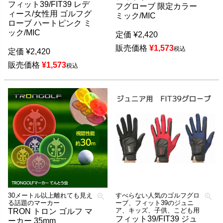
フィット39/FIT39 レデ
フグローブ 限定カラー
ィース/女性用 ゴルフグ
ミック/MIC
ローブ ハートピンク ミ
ック/MIC
定価
¥
2,420
販売価格
¥
1,573
税込
定価
¥
2,420
販売価格
¥
1,573
税込
30メートル以上離れても見え
すべらない人気のゴルフグロ
る話題のマーカー
ーブ、フィット39のジュニ
ア、キッズ、子供、こども用
TRON トロン ゴルフ マ
フィット39/FIT39 ジュ
ーカー 35mm