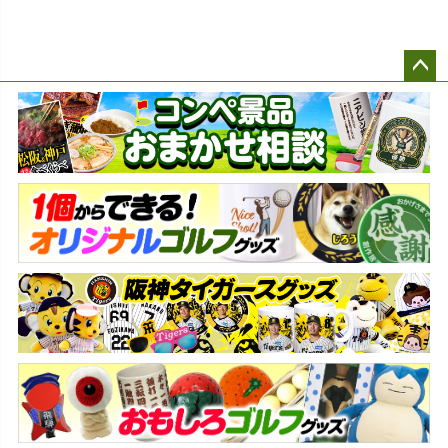
ペー
ジト
ップ
へ