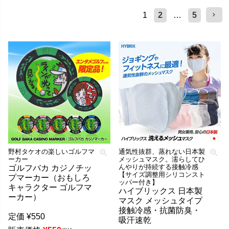
1
2
…
5
野村タケオの楽しいゴルフマ
通気性抜群、蒸れない日本製
ーカー
メッシュマスク。濡らしてひ
んやりが持続する接触冷感
ゴルフバカ カジノチッ
【サイズ調整用シリコンスト
プマーカー（おもしろ
ッパー付き】
キャラクター ゴルフマ
ハイブリックス 日本製
ーカー）
マスク メッシュタイプ
接触冷感・抗菌防臭・
定価
¥
550
吸汗速乾