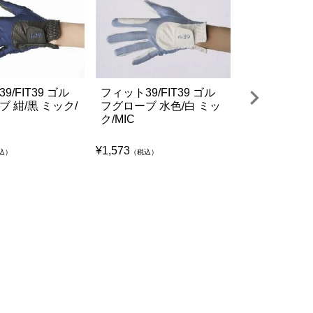
9/FIT39 ゴル
フィット39/FIT39 ゴル
フィット39/F
 紺/黒 ミック/
フグローブ 水色/白 ミッ
フグローブ 赤
ク/MIC
MIC
¥
1,573
¥
1,573
込）
（税込）
（税込）