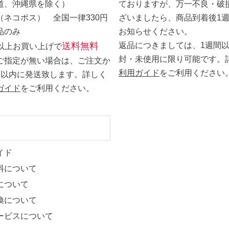
道、沖縄県を除く）
ておりますが、万一不良・破
（ネコポス） 全国一律330円
ざいましたら、商品到着後1
品のみ
お知らせください。
送料無料
返品につきましては、1週間
0円以上お買い上げで
封・未使用に限り可能です。
ご指定が無い場合は、ご注文か
利用ガイド
をご利用ください
日以内に発送致します。詳しく
ガイド
をご利用ください。
ト
イド
料について
について
換について
ービスについて