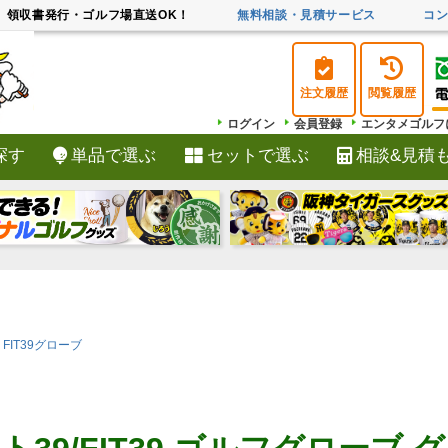
領収書発行・ゴルフ場直送OK！
無料相談・見積サービス
コ
注文履歴
閲覧履歴
ログイン
会員登録
エンタメゴルフ
探す
単品で選ぶ
セットで選ぶ
相談&見積
検索
FIT39グローブ