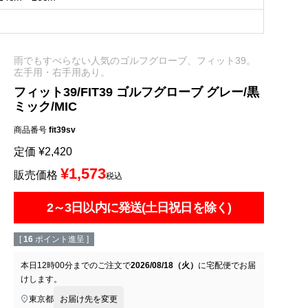
雨でもすべらない人気のゴルフグローブ、フィット39。
左手用・右手用あり。
フィット39/FIT39 ゴルフグローブ グレー/黒
ミック/MIC
商品番号
fit39sv
定価
¥
2,420
¥
1,573
販売価格
税込
2～3日以内に発送(土日祝日を除く)
[
16
ポイント進呈 ]
本日
12時00分
までのご注文で
2026/08/18（火）
に
宅配便
でお届
けします。
東京都
お届け先を変更