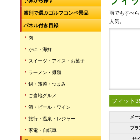
フィット
予算から探す
賞別で選ぶゴルフコンペ景品
雨でもすべら
人気。
パネル付き目録
肉
かに・海鮮
スイーツ・アイス・お菓子
ラーメン・麺類
鍋・惣菜・つまみ
ご当地グルメ
フィット39
酒・ビール・ワイン
メー
旅行・温泉・レジャー
ブラ
家電・自転車
サ