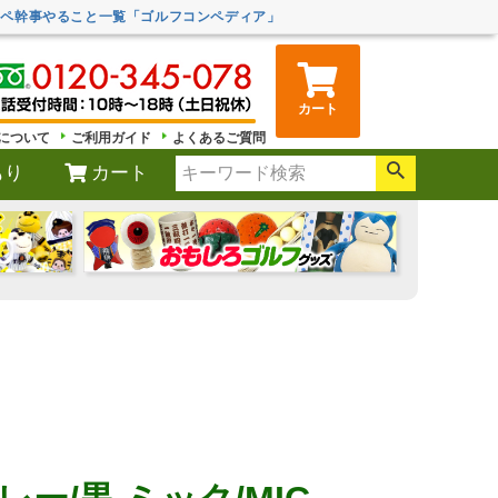
ンペ幹事やること一覧「ゴルフコンペディア」
カート
について
ご利用ガイド
よくあるご質問
もり
カート