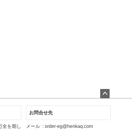
ペー
ジト
お問合せ先
ップ
万全を期し
メール
order-eg@henkaq.com
へ