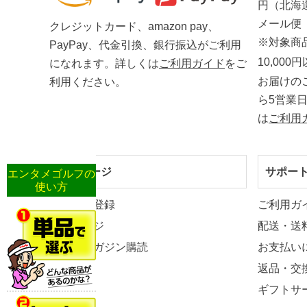
円（北海
メール便
クレジットカード、amazon pay、
※対象商
PayPay、代金引換、銀行振込がご利用
10,00
になれます。詳しくは
ご利用ガイド
をご
お届けの
利用ください。
ら5営業
は
ご利用
マイページ
サポー
エンタメゴルフの
使い方
新規会員登録
ご利用ガ
マイページ
配送・送
メールマガジン購読
お支払い
返品・交
ギフトサ