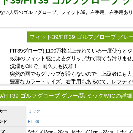
39/FIT39 ゴルフグローブ グ
ない人気のゴルフグローブ、フィット39。左手用、右手用あ
フィット39/FIT39 ゴルフグローブ グレー
FIT39グローブは100万枚以上売れている一度使う
抜群のフィット感によるグリップ力で雨でも滑りませ
洗濯もOKで、耐久力も抜群！
突然の雨でもグリップが滑らないので、上級者にも大
豊富なカラー・サイズ、右手用もあるので、レフティ
/FIT39 ゴルフグローブ グレー/黒 ミック/MICの詳細
カー
ミック
ンド
FIT39
イズ
Sサイズ18cm～20cm、Mサイズ21cm～23cm、Lサイズ2