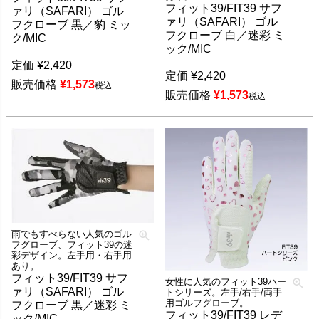
フィット39/FIT39 サフ
ァリ（SAFARI） ゴル
ァリ（SAFARI） ゴル
フクローブ 黒／豹 ミッ
フクローブ 白／迷彩 ミ
ク/MIC
ック/MIC
定価
¥
2,420
定価
¥
2,420
販売価格
¥
1,573
税込
販売価格
¥
1,573
税込
雨でもすべらない人気のゴル
フグローブ、フィット39の迷
彩デザイン。左手用・右手用
あり。
フィット39/FIT39 サフ
女性に人気のフィット39ハー
ァリ（SAFARI） ゴル
トシリーズ。左手/右手/両手
用ゴルフグローブ。
フクローブ 黒／迷彩 ミ
フィット39/FIT39 レデ
ック/MIC