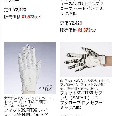
ィース/女性用 ゴルフグ
ローブ ハートピンク ミ
定価
¥
2,420
ック/MIC
販売価格
¥
1,573
税込
定価
¥
2,420
販売価格
¥
1,573
税込
雨でもすべらない人気のゴル
フグローブ、フィット39の豹
柄。左手用・右手用あり。
フィット39/FIT39 サフ
ァリ（SAFARI） ゴル
女性に人気のフィット39ハー
トシリーズ。左手/右手/両手
フクローブ 白／ゼブラ
用ゴルフグローブ。
ミック/MIC
フィット39/FIT39 レデ
ィース/女性用 ゴルフグ