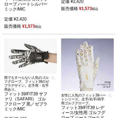
定価
¥
2,420
ローブ ハートシルバー
販売価格
¥
1,573
ミック/MIC
税込
定価
¥
2,420
販売価格
¥
1,573
税込
雨でもすべらない人気のゴル
フグローブ、フィット39のゼ
ブラデザイン。左手用・右手
用あり。
フィット39/FIT39 サフ
女性に人気のフィット39ハー
ァリ（SAFARI） ゴル
トシリーズ。左手/右手/両手
用ゴルフグローブ。
フクローブ 黒／ゼブラ
フィット39/FIT39 レデ
ミック/MIC
ィース/女性用 ゴルフグ
ローブ ハートゴールド