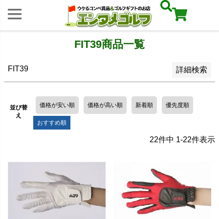
レビュー順
キーワードヒット順
FIT39商品一覧
検索
FIT39
詳細検索
価格が安い順
価格が高い順
新着順
優先度順
並び替
え
おすすめ順
22
件中
1
-
22
件表示