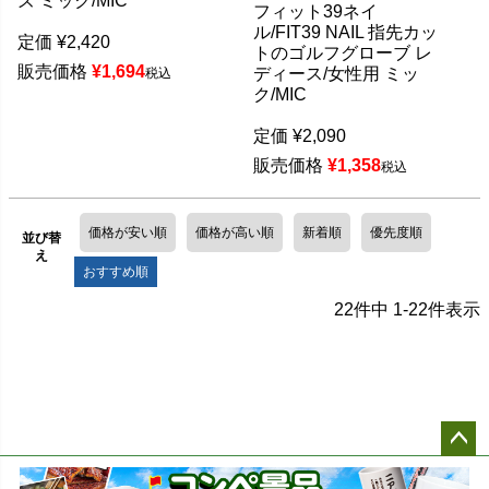
ズ ミック/MIC
フィット39ネイ
ル/FIT39 NAIL 指先カッ
定価
¥
2,420
トのゴルフグローブ レ
販売価格
¥
1,694
ディース/女性用 ミッ
税込
ク/MIC
定価
¥
2,090
販売価格
¥
1,358
税込
価格が安い順
価格が高い順
新着順
優先度順
並び替
え
おすすめ順
22
件中
1
-
22
件表示
ペー