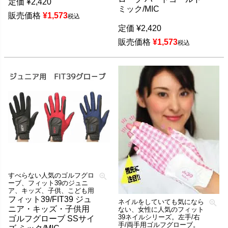
定価
¥
2,420
ミック/MIC
販売価格
¥
1,573
税込
定価
¥
2,420
販売価格
¥
1,573
税込
すべらない人気のゴルフグロ
ーブ、フィット39のジュニ
ア、キッズ、子供、こども用
フィット39/FIT39 ジュ
ネイルをしていても気になら
ニア・キッズ・子供用
ない、女性に人気のフィット
39ネイルシリーズ。左手/右
ゴルフグローブ SSサイ
手/両手用ゴルフグローブ。