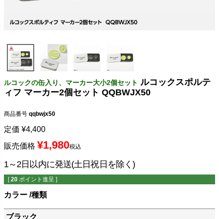
ルコックスポルテ
ルコックの缶入り、マーカー大小2個セット
ィフ マーカー2個セット QQBWJX50
商品番号
qqbwjx50
定価
¥
4,400
¥
1,980
販売価格
税込
1～2日以内に発送(土日祝日を除く)
[
20
ポイント進呈 ]
カラー
種類
ブラック