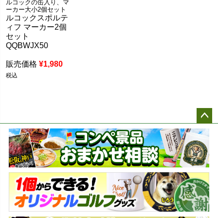
ルコックの缶入り、マ
ーカー大小2個セット
ルコックスポルテ
ィフ マーカー2個
セット
QQBWJX50
販売価格
¥
1,980
税込
ペー
ジト
ップ
へ