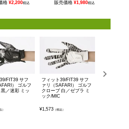
価格
¥
2,200
販売価格
¥
1,980
税込
税込
9/FIT39 サフ
フィット39/FIT39 サフ
フィット39/F
FARI） ゴルフ
ァリ（SAFARI） ゴルフ
ァリ（SAFA
 黒／迷彩 ミッ
クローブ 白／ゼブラ ミ
クローブ 白
ック/MIC
ク/MIC
¥
1,573
¥
1,573
込）
（税込）
（税込）