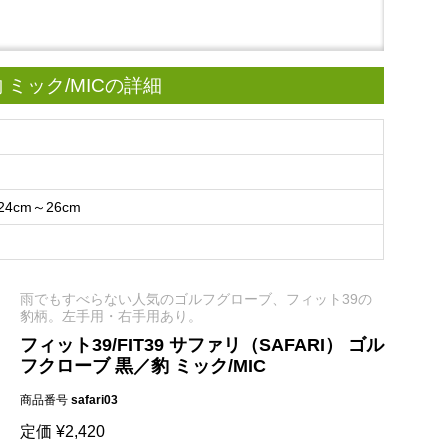
豹 ミック/MICの詳細
4cm～26cm
雨でもすべらない人気のゴルフグローブ、フィット39の
豹柄。左手用・右手用あり。
フィット39/FIT39 サファリ（SAFARI） ゴル
フクローブ 黒／豹 ミック/MIC
商品番号
safari03
定価
¥
2,420