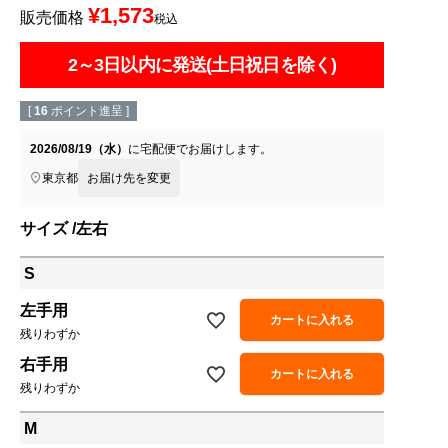
¥
1,573
販売価格
税込
2～3日以内に発送(土日祝日を除く)
[
16
ポイント進呈 ]
2026/08/19（水）
に
宅配便
でお届けします。
東京都
お届け先を変更
サイズ
左右
S
左手用
カートに入れる
残りわずか
右手用
カートに入れる
残りわずか
M