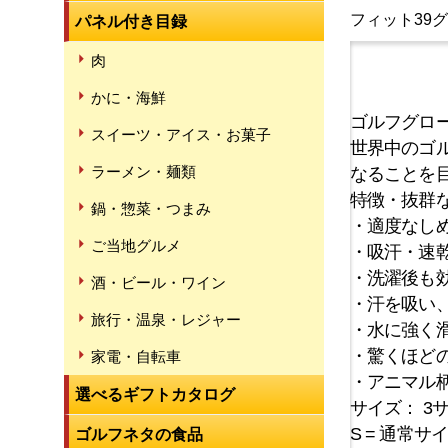
フィット39
パネル付き目録
肉
かに・海鮮
ゴルフグロ
スイーツ・アイス・お菓子
世界中のゴ
ラーメン・麺類
なることを
特徴・抜群
鍋・惣菜・つまみ
・適度なし
ご当地グルメ
・吸汗・速
・洗濯後も
酒・ビール・ワイン
・汗を吸い、
旅行・温泉・レジャー
・水に強く
・驚くほど
家電・自転車
・アニマル
選べるギフトカタログ
サイズ： 3
S = 通常サイズ
ゴルフネタの食品