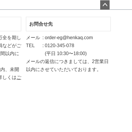
ペー
ジト
お問合せ先
ップ
万全を期し
メール
order-eg@henkaq.com
へ
損などがご
TEL
0120-345-078
週間以内に
(平日 10:30〜18:00)
メールの返信につきましては、2営業日
以内、未開
以内にさせていただいております。
詳しくは
ご
。