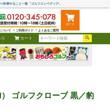
ンペ幹事やること一覧「ゴルフコンペディア」
カート
について
ご利用ガイド
よくあるご質問
もり
カート
ARI） ゴルフクローブ 黒／豹