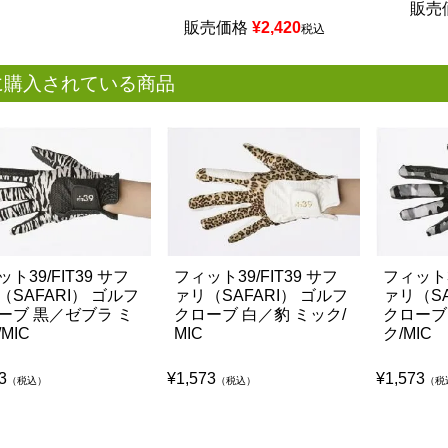
販売
販売価格
¥
2,420
税込
に購入されている商品
ト39/FIT39 サフ
フィット39/FIT39 サフ
フィット3
（SAFARI） ゴルフ
ァリ（SAFARI） ゴルフ
ァリ（SA
ーブ 黒／ゼブラ ミ
クローブ 白／豹 ミック/
クローブ
MIC
MIC
ク/MIC
3
¥
1,573
¥
1,573
（税込）
（税込）
（税