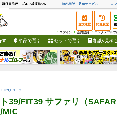
領収書発行・ゴルフ場直送OK！
無料相談・見積サービス
コ
注文履歴
閲覧履歴
ログイン
会員登録
エンタメゴルフ
探す
単品で選ぶ
セットで選ぶ
相談&見積
検索
FIT39グローブ
ト39/FIT39 サファリ（SAF
MIC