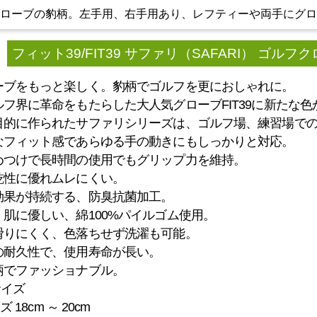
グローブの豹柄。左手用、右手用あり、レフティーや両手にグ
フィット39/FIT39 サファリ（SAFARI） ゴルフク
ーブをもっと楽しく。豹柄でゴルフを更におしゃれに。
ルフ界に革命をもたらした大人気グローブFIT39に新たな
目的に作られたサファリシリーズは、ゴルフ場、練習場で
なフィット感であらゆる手の動きにもしっかりと対応。
めつけで長時間の使用でもグリップ力を維持。
乾性に優れムレにくい。
効果が持続する、防臭抗菌加工。
肌に優しい、綿100%パイルゴム使用。
滑りにくく、色落ちせず洗濯も可能。
の耐久性で、使用寿命が長い。
柄でファッショナブル。
サイズ
 18cm ～ 20cm