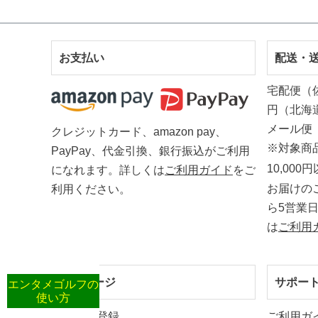
お支払い
配送・
宅配便（
円（北海
メール便
クレジットカード、amazon pay、
※対象商
PayPay、代金引換、銀行振込がご利用
10,00
になれます。詳しくは
ご利用ガイド
をご
お届けの
利用ください。
ら5営業
は
ご利用
マイページ
サポー
エンタメゴルフの
使い方
新規会員登録
ご利用ガ