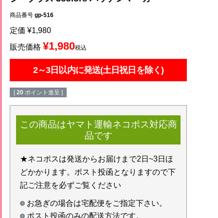
商品番号
gp-516
定価
¥
1,980
¥
1,980
販売価格
税込
2～3日以内に発送(土日祝日を除く)
[
20
ポイント進呈 ]
この商品はヤマト運輸ネコポス対応商
品です
★ネコポスは発送からお届けまで2日~3日ほ
どかかります。ポスト投函となりますので下
記ご注意を必ずご覧ください
お急ぎの場合は宅配便をご指定下さい。
ポスト投函のみの配送方法です。