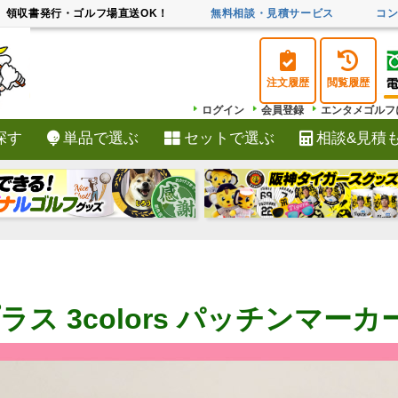
領収書発行・ゴルフ場直送OK！
無料相談・見積サービス
コ
注文履歴
閲覧履歴
ログイン
会員登録
エンタメゴルフ
探す
単品で選ぶ
セットで選ぶ
相談&見積
検索
ラス 3colors パッチンマーカ