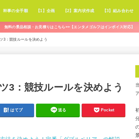
幹事の全手順
【1】企画
【2】案内状作成
【3】組み合わせ
無料の景品相談・お見積りはこちら>>【エンタメゴルフはインボイス対応】
ツ3：競技ルールを決めよう
ツ3：競技ルールを決めよう
はてブ
送る
Pocket