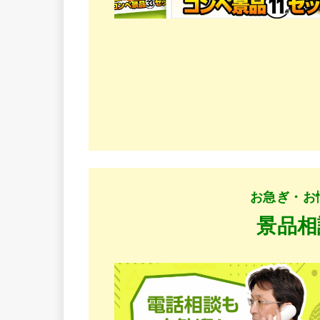
お急ぎ・お
景品相