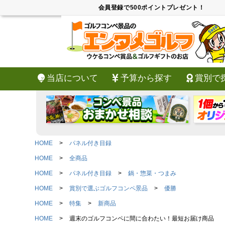
会員登録で500ポイントプレゼント！
当店について
予算から探す
賞別で
HOME
パネル付き目録
HOME
全商品
HOME
パネル付き目録
鍋・惣菜・つまみ
HOME
賞別で選ぶゴルフコンペ景品
優勝
HOME
特集
新商品
HOME
週末のゴルフコンペに間に合わたい！最短お届け商品