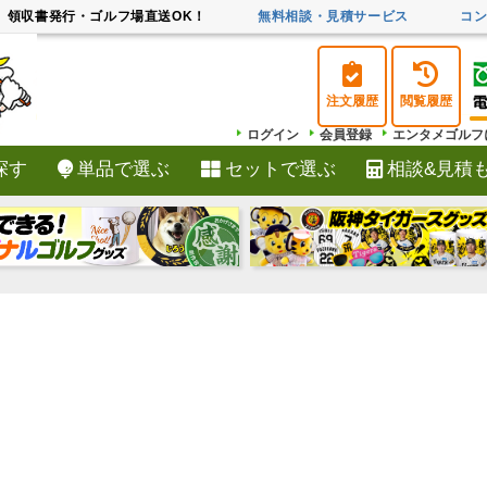
領収書発行・ゴルフ場直送OK！
無料相談・見積サービス
コ
注文履歴
閲覧履歴
ログイン
会員登録
エンタメゴルフ
探す
単品で選ぶ
セットで選ぶ
相談&見積
検索