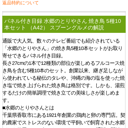
返品特約について
パネル付き目録 水郷のとりやさん 焼き鳥 5種10
本セット （A42） スプーングルメ
の解説
通販で大人気、数々のテレビ番組でも紹介されている
「水郷のとりやさん」の焼き鳥5種10本セットがお取り
寄せできるパネル付き目録。
長さ27cmの1本で12種類の部位が楽しめるフルコース焼
き鳥を含む5種10本のセット。創業以来、継ぎ足しなが
ら使われている秘伝のタレや、沖縄の海の塩を使った焼
き塩で焼き上げられた焼き鳥は格別です。しかも、湯煎
するだけの簡単調理で焼き立ての美味しさが楽しめま
す。
■水郷のとりやさんとは
千葉県香取市にある1921年創業の鶏肉と卵の専門店。契
約農家でストレスのない環境で平飼いで飼育された水郷