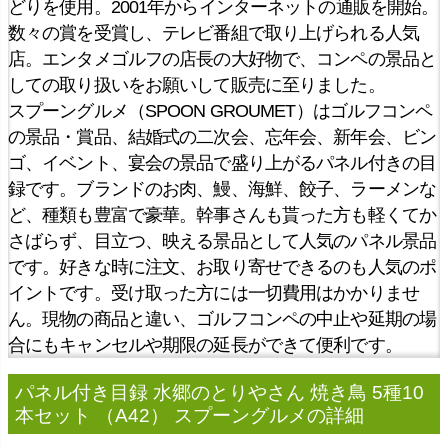
どりを使用。2001年からインターネットの通販を開始。
数々の賞を受賞し、テレビ番組で取り上げられる人気
店。エンタメゴルフの店長の大好物で、コンペの景品と
しての取り扱いをお願いして販売に至りました。
スプーングルメ（SPOON GROUMET）はゴルフコンペ
の景品・賞品、結婚式の二次会、忘年会、新年会、ビン
ゴ、イベント、宴会の景品で盛り上がるパネル付きの目
録です。ブランドのお肉、鰻、海鮮、餃子、ラーメンな
ど、種類も豊富で豪華。幹事さんも貰った方も軽くてか
さばらず、目立つ、映える景品として人気のパネル景品
です。好きな時に注文、お取り寄せできるのも人気のポ
イントです。受け取った方には一切費用はかかりませ
ん。現物の商品と違い、ゴルフコンペの中止や延期の場
合にもキャンセルや期限の延長ができて便利です。
パネル付き目録 水郷のとりやさん 焼き鳥 5種10
本セット （A42） スプーングルメの詳細