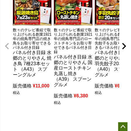
数々のテレビ番組で取
数々のテレビ番組で取
数々のテレビ番組で
り上げられる創業1921
り上げられる創業1921
り上げられる創業192
年の焼鳥専門店の焼き
年の焼鳥専門店のロー
年の焼鳥専門店の手
鳥をお取り寄せできる
ストチキンをお取り寄
先餃子をお取り寄せ
パネル付き目録
せできるパネル付き目
きるパネル付き目録
録
パネル付き目録 水
パネル付き目録 
パネル付き目録 水
郷のとりやさん 焼
郷のとりやさん 
郷のとりやさん 国
き鳥 7種23本セッ
羽先餃子20本
産ローストチキン
ト （A43） スプ
（A40） スプー
丸蒸し焼き
ーングルメ
グルメ
（A39） スプーン
グルメ
販売価格
¥
11,000
販売価格
¥
6,380
税込
税込
販売価格
¥
6,380
税込