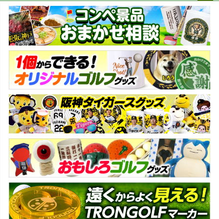
ペー
ジト
ップ
へ