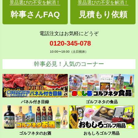
景品選びの不安を解消！
景品選びの不安を解消！
幹事さんFAQ
見積もり依頼
電話注文はお気軽にどうぞ
0120-345-078
10:00〜18:00（土日祝休）
幹事必見！人気のコーナー
パネル付き目録
ゴルフネタの食品
ゴルフネタのお酒
おもしろゴルフ用品