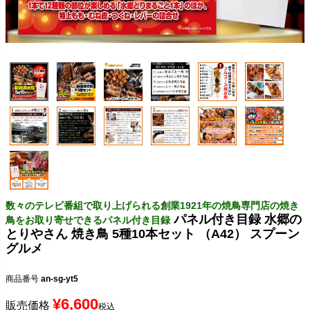
数々のテレビ番組で取り上げられる創業1921年の焼鳥専門店の焼き
パネル付き目録 水郷の
鳥をお取り寄せできるパネル付き目録
とりやさん 焼き鳥 5種10本セット （A42） スプーン
グルメ
商品番号
an-sg-yt5
¥
6,600
販売価格
税込