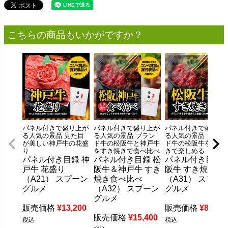
こちらの商品もいかがですか？
パネル付きで盛り上が
パネル付きで盛り上が
パネル付きで盛り上
る人気の景品 見た目
る人気の景品 ブラン
る人気の景品 ブラン
が美しい神戸牛の花盛
ド牛の松阪牛と神戸牛
ド牛の松阪牛をすき
り
をすき焼きで食べ比べ
きで楽しめる
パネル付き目録 神
パネル付き目録 松
パネル付き目録 
戸牛 花盛り
阪牛＆神戸牛 すき
阪牛 すき焼き
（A21） スプーン
焼き食べ比べ
（A31） スプー
グルメ
（A32） スプーン
グルメ
グルメ
販売価格
¥
13,200
販売価格
¥
8,800
販売価格
¥
15,400
税込
税込