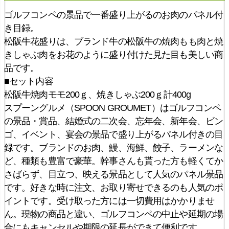
ゴルフコンペの景品で一番盛り上がるのお肉のパネル付
き目録。
松阪牛花盛りは、ブランド牛の松阪牛の焼肉もも肉と焼
きしゃぶ肉をお花のように盛り付けた見た目も美しい商
品です。
■セット内容
松阪牛焼肉モモ200ｇ、焼きしゃぶ200ｇ計400g
スプーングルメ（SPOON GROUMET）はゴルフコンペ
の景品・賞品、結婚式の二次会、忘年会、新年会、ビン
ゴ、イベント、宴会の景品で盛り上がるパネル付きの目
録です。ブランドのお肉、鰻、海鮮、餃子、ラーメンな
ど、種類も豊富で豪華。幹事さんも貰った方も軽くてか
さばらず、目立つ、映える景品として人気のパネル景品
です。好きな時に注文、お取り寄せできるのも人気のポ
イントです。受け取った方には一切費用はかかりませ
ん。現物の商品と違い、ゴルフコンペの中止や延期の場
合にもキャンセルや期限の延長ができて便利です。