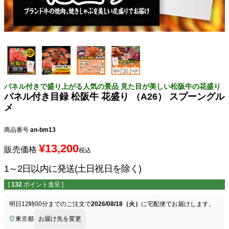
パネル付きで盛り上がる人気の景品 見た目が美しい松阪牛の花盛り
パネル付き目録 松阪牛 花盛り （A26） スプーングル
メ
商品番号
an-bm13
¥
13,200
販売価格
税込
1～2日以内に発送(土日祝日を除く)
[
132
ポイント進呈 ]
明日
12時00分
までのご注文で
2026/08/18（火）
に
宅配便
でお届けします。
東京都
お届け先を変更