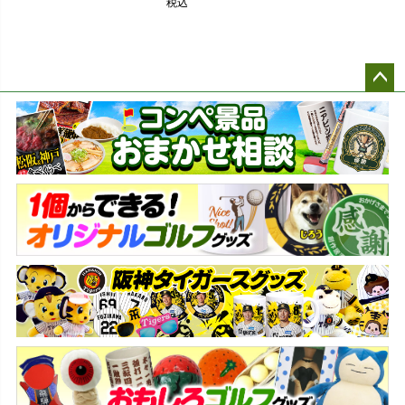
税込
ペー
ジト
ップ
へ