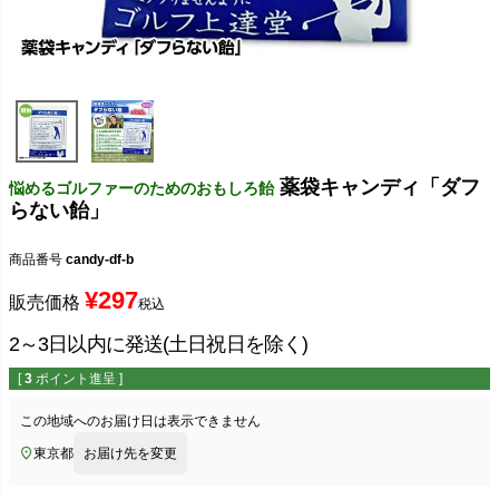
薬袋キャンディ「ダフ
悩めるゴルファーのためのおもしろ飴
らない飴」
商品番号
candy-df-b
¥
297
販売価格
税込
2～3日以内に発送(土日祝日を除く)
[
3
ポイント進呈 ]
この地域へのお届け日は表示できません
東京都
お届け先を変更