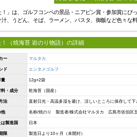
た！」は、ゴルフコンペの景品・ニアピン賞・参加賞にぴ
そ汁、うどん、そば、ラーメン、パスタ、御飯など色々な
た！（焼海苔 岩のり物語）の詳細
カー
マルタカ
ンド
エンタメゴルフ
容量
12g×2袋
材料・成分
乾海苔（国産）
方法
直射日光・高温多湿を避け、涼しいところに保存して下
の他
名称/焼のり 製造者/株式会社マルタカ 広島市佐伯区五日
たは製造国
日本
期限
製造日より10ヶ月（未開封）