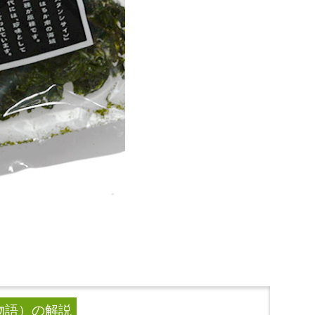
物語）
の解説