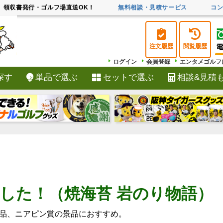
領収書発行・ゴルフ場直送OK！
無料相談・見積サービス
コ
注文履歴
閲覧履歴
ログイン
会員登録
エンタメゴルフ
探す
単品で選ぶ
セットで選ぶ
相談&見積
検索
した！（焼海苔 岩のり物語）
品、ニアピン賞の景品におすすめ。