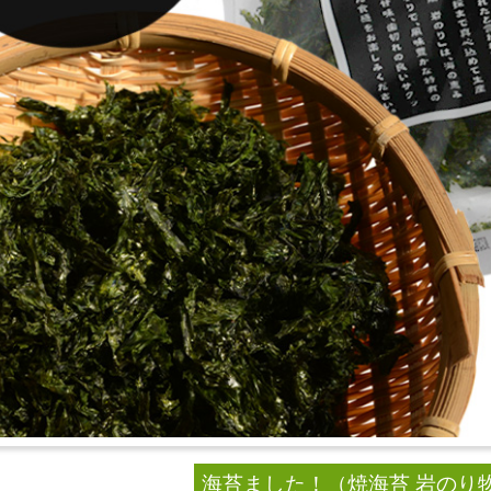
海苔ました！（焼海苔 岩のり