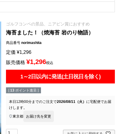
ゴルフコンペの景品、ニアピン賞におすすめ
海苔ました！（焼海苔 岩のり物語）
商品番号
norimashita
定価
¥
1,296
¥
1,296
販売価格
税込
1～2日以内に発送(土日祝日を除く)
[
13
ポイント進呈 ]
本日
12時00分
までのご注文で
2026/08/11（火）
に
宅配便
でお届
けします。
東京都
お届け先を変更
お気に入りに登録する