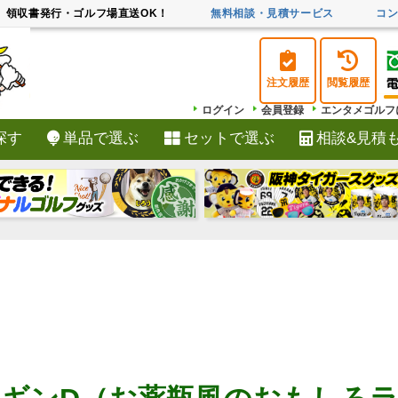
領収書発行・ゴルフ場直送OK！
無料相談・見積サービス
コ
注文履歴
閲覧履歴
ログイン
会員登録
エンタメゴルフ
探す
単品で選ぶ
セットで選ぶ
相談&見積
検索