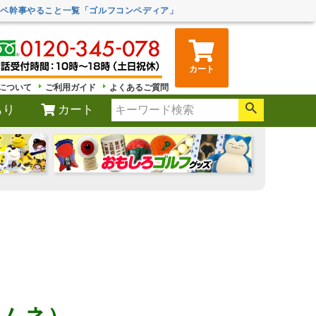
ンペ幹事やること一覧「ゴルフコンペディア」
カート
について
ご利用ガイド
よくあるご質問
もり
カート