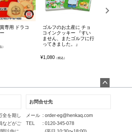
賞専用 ドラコ
ゴルフのお土産に チョ
ゴルフコン
ー
コインクッキー 『すい
なるゴルフ
ません、またゴルフに行
ー＆ビーフ
ってきました。』
もしろ ゴル
込）
¥
1,080
¥
1,188
（税込）
（税込）
ペー
ジト
お問合せ先
ップ
万全を期し
メール
order-eg@henkaq.com
へ
損などがご
TEL
0120-345-078
週間以内に
(平日 10:30〜18:00)