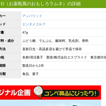
ンD（お薬瓶風のおもしろラムネ）の詳細
カー
アンバリッド
ンド
エンタメゴルフ
容量
47g
材料・成分
ぶどう糖、でんぷん、酸味料、乳化剤、香料
方法
直射日光・高温多湿を避けて常温で保存
の他
名称/清涼菓子 製造/株式会社エスプライド 東京都渋谷区
期限
製造日から1年
分類
食品、菓子