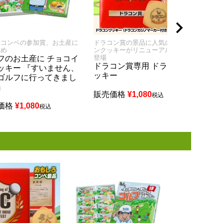
フコンペの参加賞、お土産に
ドラコン賞の景品に人気のドラコ
ニア
すめ
ンクッキーがリニューアルして新
ンク
登場
登場
フのお土産に チョコイ
ドラコン賞専用 ドラコンク
ニア
ッキー 『すいません、
ッキー
ンク
ゴルフに行ってきまし
』
販売価格
¥
1,080
販売
税込
価格
¥
1,080
税込