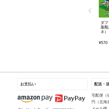
ダフ
薬瓶
ネ）
¥
570
お支払い
配送・
宅配便（
円（北海
メール便