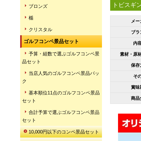
トビスギ
ブロンズ
楯
メー
クリスタル
ブラ
ゴルフコンペ景品セット
内
予算・組数で選ぶゴルフコンペ景
素材・原
品セット
保存
当店人気のゴルフコンペ景品パッ
そ
ク
賞味
基本順位11点のゴルフコンペ景品
商品
セット
合計予算で選ぶゴルフコンペ景品
セット
10,000円以下のコンペ景品セット