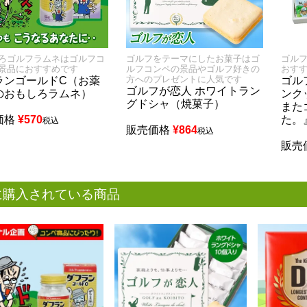
ろゴルフラムネはゴルフコ
ゴルフをテーマにしたお菓子はゴ
ゴル
景品におすすめです
ルフコンペの景品やゴルフ好きの
おす
方へのプレゼントに人気です
ランゴールドC（お薬
ゴル
ゴルフが恋人 ホワイトラン
のおもしろラムネ）
ンク
グドシャ（焼菓子）
また
価格
¥
570
た。
税込
販売価格
¥
864
税込
販売
に購入されている商品