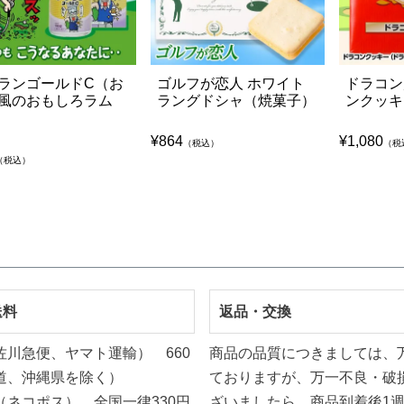
ランゴールドC（お
ゴルフが恋人 ホワイト
ドラコン
風のおもしろラム
ラングドシャ（焼菓子）
ンクッキ
¥
864
¥
1,080
（税込）
（税
（税込）
送料
返品・交換
佐川急便、ヤマト運輸） 660
商品の品質につきましては、
道、沖縄県を除く）
ておりますが、万一不良・破
（ネコポス） 全国一律330円
ざいましたら、商品到着後1