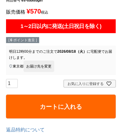
商品番号
es-tobisugin
¥
570
販売価格
税込
1～2日以内に発送(土日祝日を除く)
[
6
ポイント進呈 ]
明日
12時00分
までのご注文で
2026/08/18（火）
に
宅配便
でお届
けします。
東京都
お届け先を変更
お気に入りに登録する
カートに入れる
返品特約について