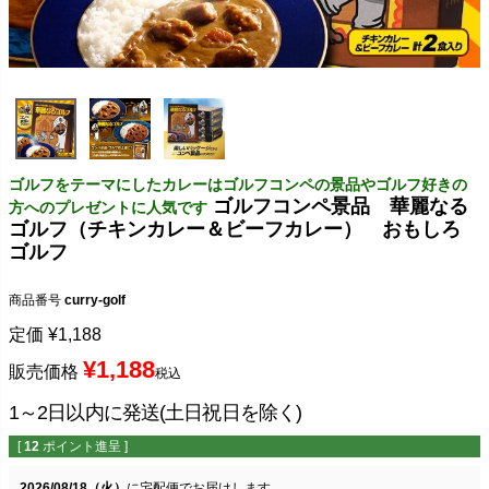
ゴルフをテーマにしたカレーはゴルフコンペの景品やゴルフ好きの
ゴルフコンペ景品 華麗なる
方へのプレゼントに人気です
ゴルフ（チキンカレー＆ビーフカレー） おもしろ
ゴルフ
商品番号
curry-golf
定価
¥
1,188
¥
1,188
販売価格
税込
1～2日以内に発送(土日祝日を除く)
[
12
ポイント進呈 ]
2026/08/18（火）
に
宅配便
でお届けします。