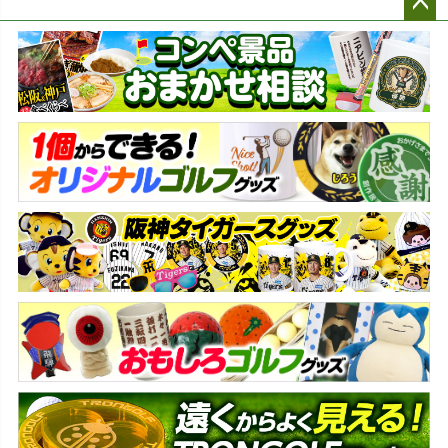
ペー
ジト
ップ
へ