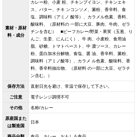
カレー粉、小麦 粉、チキンブイヨン、チキンエキ
ス、バター、チキ ンコンソメ、澱粉、香辛料、食
塩、調味料（アミノ 酸等）、カラメル色素、香料、
酸味料、（原材料の 一部に大豆、豚肉、牛肉、ゼラ
素材・原材
チンを含む） ■ビーフカレー/野菜・果実（玉葱、り
料・成分
んご、生姜、にんにく）、牛 肉、小麦粉、食用油
脂、砂糖、トマトペースト、中 濃ソース、カレー
粉、蛋白加水分解物、食塩、醤 油、香辛料、澱粉、
調味料（アミノ酸等）、カラメ ル色素、酸味料、香
料、香辛料抽出物、（原材料 の一部に大豆、ゼラチ
ン含む。）
保存方法
直射日光を避け、常温で保存して下さい。
ご注意
電子レンジ調理不可
その他
名称/カレー
原産国また
日本
は製造国
商品分類
食品、カレー、おもしろ食品