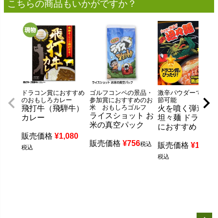
こちらの商品もいかがですか？
ドラコン賞におすすめ
ゴルフコンペの景品・
激辛パウダーで辛さ
のおもしろカレー
参加賞におすすめのお
節可能
米 おもしろゴルフ
飛打牛（飛騨牛）
火を噴く弾道 激
ライスショット お
カレー
坦々麺 ドラコン
米の真空パック
におすすめ
販売価格
¥
1,080
販売価格
¥
756
税込
販売価格
¥
1,296
税込
税込