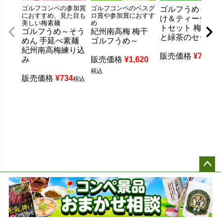
ゴルフコンペの参加賞
ゴルフコンペのベスグ
ゴルフうめ～茶
におすすめ、見た目も
ロ賞や参加賞におすす
け＆ティーチョ
美しい梅素麺
め
トセット 梅茶漬
ゴルフうめ～そう
紀州南高梅 梅干
と緑茶のセット
めん 手延べ素麺
ゴルフうめ～
紀州南高梅練り込
販売価格
¥
788
税
み
販売価格
¥
1,620
税込
販売価格
¥
734
税込
ペー
ジト
ップ
へ