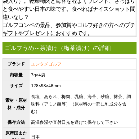
袋入り）。乾燥梅肉と海苔を程よくブレンド、さっぱり
と食べやすい日本の味です。食べればナイスショット間
違いなし？
ゴルフコンペの景品、参加賞やゴルフ好きの方へのプチ
ギフトやプレゼントにおすすめです。
ゴルフうめ～茶漬け（梅茶漬け）の詳細
ブランド
エンタメゴルフ
内容量
7g×4袋
サイズ
128×93×46mm
食塩、あられ、梅肉、乳糖、海苔、砂糖、抹茶、調
素材・原材
味料（アミノ酸等）（原材料の一部に乳成分を含
料・成分
む）
保存方法
高温多湿や直射日光を避けて保存して下さい
原産国また
日本