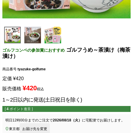
ゴルフうめ～茶漬け（梅茶
ゴルフコンペの参加賞におすすめ
漬け）
商品番号
tyazuke-golfume
定価
¥
420
¥
420
販売価格
税込
1～2日以内に発送(土日祝日を除く)
[
4
ポイント進呈 ]
明日
12時00分
までのご注文で
2026/08/18（火）
に
宅配便
でお届けします。
東京都
お届け先を変更