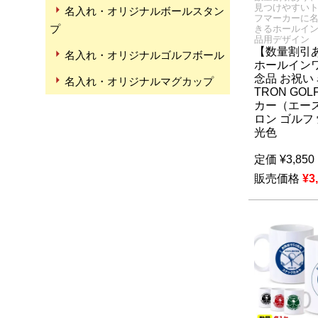
見つけやすい
名入れ・オリジナルボールスタン
フマーカーに
プ
きるホールイ
品用デザイン
【数量割引
名入れ・オリジナルゴルフボール
ホールインワ
念品 お祝い
名入れ・オリジナルマグカップ
TRON GOL
カー（エース
ロン ゴルフ 
光色
定価
¥
3,850
販売価格
¥
3