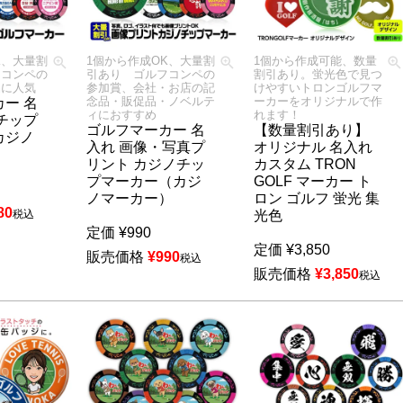
K、大量割
1個から作成OK、大量割
1個から作成可能、数量
フコンペの
引あり ゴルフコンペの
割引あり。蛍光色で見つ
品に人気
参加賞、会社・お店の記
けやすいトロンゴルフマ
念品・販促品・ノベルテ
ーカーをオリジナルで作
ー 名
ィにおすすめ
れます！
チップ
ゴルフマーカー 名
【数量割引あり】
カジノ
入れ 画像・写真プ
オリジナル 名入れ
リント カジノチッ
カスタム TRON
プマーカー（カジ
GOLF マーカー ト
ノマーカー）
ロン ゴルフ 蛍光 集
80
税込
光色
定価
¥
990
定価
¥
3,850
販売価格
¥
990
税込
販売価格
¥
3,850
税込