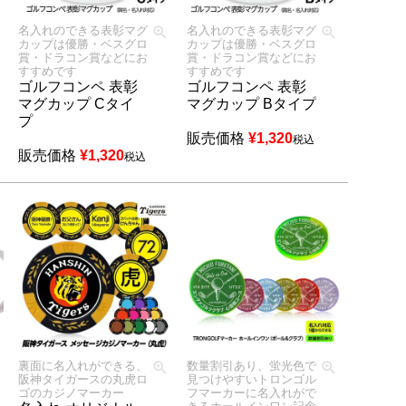
名入れのできる表彰マグ
名入れのできる表彰マグ
カップは優勝・ベスグロ
カップは優勝・ベスグロ
賞・ドラコン賞などにお
賞・ドラコン賞などにお
すすめです
すすめです
ゴルフコンペ 表彰
ゴルフコンペ 表彰
マグカップ Cタイ
マグカップ Bタイプ
プ
販売価格
¥
1,320
税込
販売価格
¥
1,320
税込
裏面に名入れができる、
数量割引あり、蛍光色で
阪神タイガースの丸虎ロ
見つけやすいトロンゴル
ゴのカジノマーカー
フマーカーに名入れがで