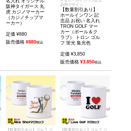
きるホールインワン記念
名入れ オリジナル
品用デザイン
阪神タイガース 丸
【数量割引あり】
虎 カジノマーカー
ホールインワン 記
（カジノチップマ
念品 お祝い 名入れ
ーカー）
TRON GOLF マー
カー（ボール＆ク
定価
¥
880
ラブ） トロン ゴル
販売価格
¥
880
税込
フ 蛍光 集光色
定価
¥
3,850
販売価格
¥
3,850
税込
【数量割引あり】ゴルフ
【数量割引あり】ゴルフ