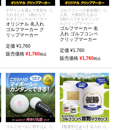
デザインを選んで名前を
ゴルフコンペの参加賞に
入れるだけ、1個からで
人気、大量割引もあり
きるオリジナルマーカー
1個からできるオリジナ
ルクリップマーカー
オリジナル 名入れ
ゴルフマーカー 名
ゴルフマーカー ク
入れ ゴルフコンペ
リップマーカー
クリップマーカー
定価
¥
1,760
定価
¥
1,760
販売価格
¥
1,760
税込
販売価格
¥
1,760
税込
ゴルフボールに押すはん
【数量割引あり】名入れ