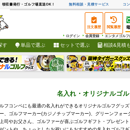
領収書発行・ゴルフ場直送OK！
無料相談・見積サービス
コ
注文履歴
閲覧履歴
ログイン
会員登録
エンタメゴルフ
探す
単品で選ぶ
セットで選ぶ
相談&見積
検索
名入れ・オリジナルゴル
ルフコンペにも最適の名入れができるオリジナルゴルフグッズ
ー、ゴルフマーカー(カジノチップマーカー)、グリーンフォ
上司やお父さん、ゴルファーが喜ぶゴルフギフト・プレゼント
ゼントや、ちょっとしたお祝いにもおすすめの名入れゴルフギ