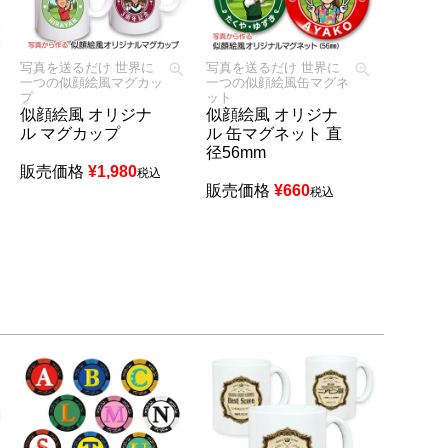
写真を送るだけ 世界に
写真を送るだけ 世界に
一つの似顔絵風マグカッ
一つの似顔絵風缶マグネ
プ
ット
似顔絵風 オリジナ
似顔絵風 オリジナ
ル マグカップ
ル 缶マグネット 直
径56mm
販売価格
¥
1,980
税込
販売価格
¥
660
税込