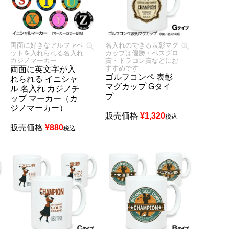
両面に好きなアルファベ
名入れのできる表彰マグ
ットを入れられる名入れ
カップは優勝・ベスグロ
カジノマーカー
賞・ドラコン賞などにお
すすめです
両面に英文字が入
ゴルフコンペ 表彰
れられる イニシャ
マグカップ Gタイ
ル 名入れ カジノチ
プ
ップ マーカー（カ
ジノマーカー）
販売価格
¥
1,320
税込
販売価格
¥
880
税込