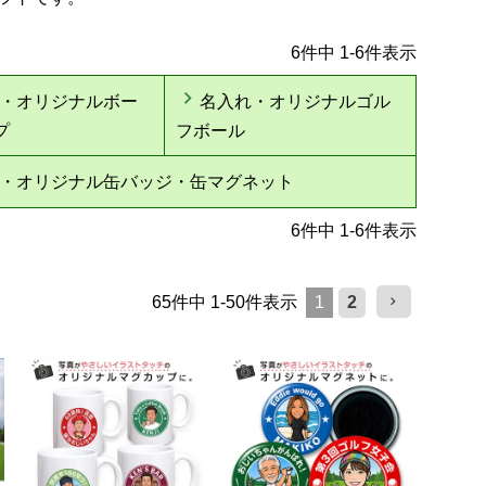
6
件中
1
-
6
件表示
・オリジナルボー
名入れ・オリジナルゴル
プ
フボール
・オリジナル缶バッジ・缶マグネット
6
件中
1
-
6
件表示
65
件中
1
-
50
件表示
1
2