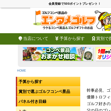
会員登録で500ポイントプレゼント！
当店について
予算から探す
賞別で
HOME
予算から探す
幹事必見、ゴ
賞別で選ぶゴルフコンペ景品
優勝トロフィ
パネル付き目録
ゴルフ好きの
父の日のプレ