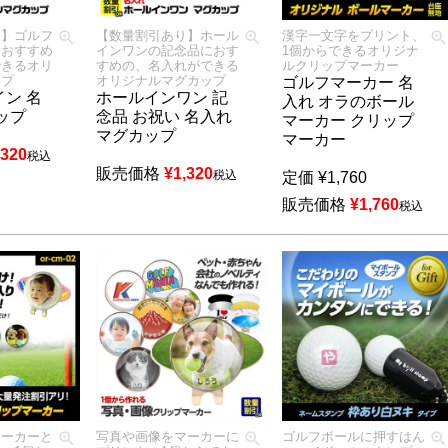
り】ゴルフ
【数量割引あり】ホール
漢字一文字をプリント、
におすすめ
インワンの記念品におす
1個からできるオリジナ
できるオリ
すめの、名入れができる
ルクリップマーカー
ップ
オリジナルマグカップ
ゴルフマーカー 名
ン 名
ホールインワン 記
入れ オラのボール
ップ
念品 お祝い 名入れ
マーカー クリップ
マグカップ
マーカー
,320
税込
販売価格
¥
1,320
税込
定価
¥
1,760
販売価格
¥
1,760
税込
マーカーと
写真や画像をマーカーに
ゴルフボールに押すはん