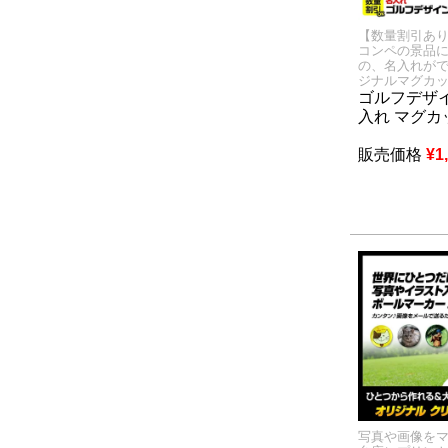
【数量割引あ
コンペの景品
の、名入れが
ジナルマグカ
ゴルフデザイ
入れ マグカ
販売価格
¥
1
写真や画像を