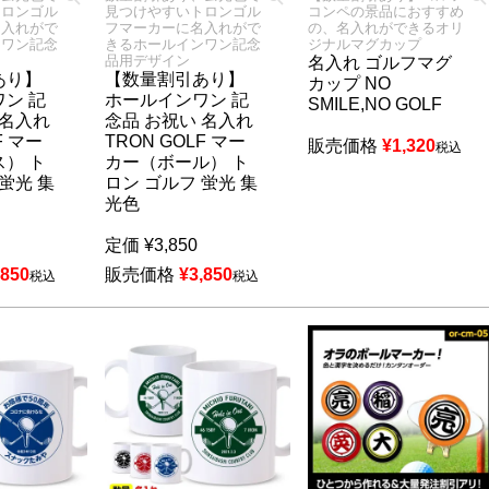
トロンゴル
見つけやすいトロンゴル
コンペの景品におすすめ
名入れがで
フマーカーに名入れがで
の、名入れができるオリ
ンワン記念
きるホールインワン記念
ジナルマグカップ
品用デザイン
名入れ ゴルフマグ
あり】
【数量割引あり】
カップ NO
ン 記
ホールインワン 記
SMILE,NO GOLF
 名入れ
念品 お祝い 名入れ
F マー
TRON GOLF マー
販売価格
¥
1,320
税込
） ト
カー（ボール） ト
蛍光 集
ロン ゴルフ 蛍光 集
光色
定価
¥
3,850
,850
販売価格
¥
3,850
税込
税込