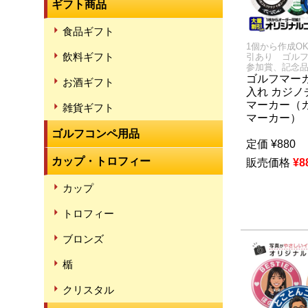
ギフト商品
食品ギフト
1個から作成O
飲料ギフト
引あり ゴル
参加賞、記念
ゴルフマーカ
お酒ギフト
入れ カジノ
マーカー（
雑貨ギフト
マーカー）
ゴルフコンペ用品
定価
¥
880
カップ・トロフィー
販売価格
¥
8
カップ
トロフィー
ブロンズ
楯
クリスタル