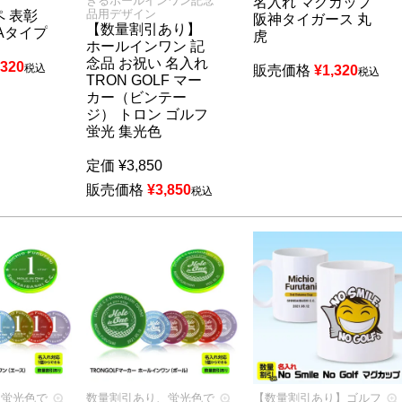
きるホールインワン記念
名入れ マグカップ
品用デザイン
 表彰
阪神タイガース 丸
【数量割引あり】
Aタイプ
虎
ホールインワン 記
念品 お祝い 名入れ
,320
税込
販売価格
¥
1,320
税込
TRON GOLF マー
カー（ビンテー
ジ） トロン ゴルフ
蛍光 集光色
定価
¥
3,850
販売価格
¥
3,850
税込
、蛍光色で
数量割引あり、蛍光色で
【数量割引あり】ゴルフ