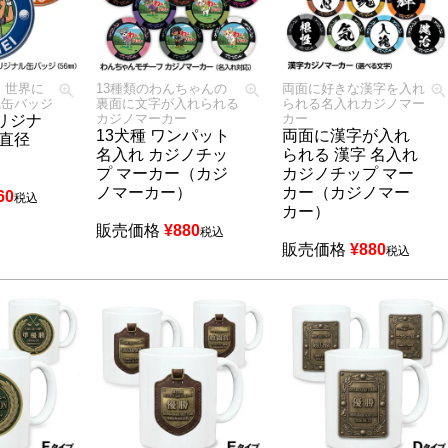
 世界に
13種類のわんちゃんの
両面に好きな漢字を入れ
風缶バッジ
裏面に文字が入れられる
られる名入れカジノマー
カジノマーカー
カー
リジナ
13犬種 ワンパット
両面に漢字が入れ
 直径
名入れ カジノチッ
られる 漢字 名入れ
プ マーカー（カジ
カジノチップ マー
ノマーカー）
カー（カジノマー
60
税込
カー）
販売価格
¥
880
税込
販売価格
¥
880
税込