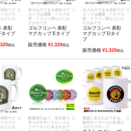
る表彰マグ
名入れのできる表彰マグ
名入れのできる表彰マグ
・ベスグロ
カップは優勝・ベスグロ
カップは優勝・ベスグロ
賞などにお
賞・ドラコン賞などにお
賞・ドラコン賞などにお
すすめです
すすめです
 表彰
ゴルフコンペ 表彰
ゴルフコンペ 表彰
Fタイプ
マグカップ Eタイプ
マグカップ Dタイ
プ
,320
販売価格
¥
1,320
税込
税込
販売価格
¥
1,320
税込
る表彰マグ
数量割引あり、蛍光色で
裏面に名入れができる、
・ベスグロ
見つけやすいトロンゴル
阪神タイガースの丸虎ロ
賞などにお
フマーカーに名入れがで
ゴのマグカップ