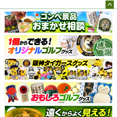
ペー
ジト
ップ
へ