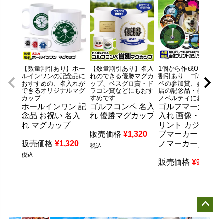
【数量割引あり】ホー
【数量割引あり】名入
1個から作成OK、大
ルインワンの記念品に
れのできる優勝マグカ
割引あり ゴルフコ
おすすめの、名入れが
ップ、ベスグロ賞・ド
ペの参加賞、会社・
できるオリジナルマグ
ラコン賞などにもおす
店の記念品・販促品
カップ
すめです
ノベルティにおすす
ホールインワン 記
ゴルフコンペ 名入
ゴルフマーカー 
念品 お祝い 名入
れ 優勝マグカップ
入れ 画像・写真
れ マグカップ
リント カジノチ
販売価格
¥
1,320
プマーカー（カ
販売価格
¥
1,320
ノマーカー）
税込
税込
販売価格
¥
990
税