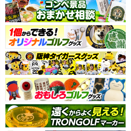
ペー
ジト
ップ
へ