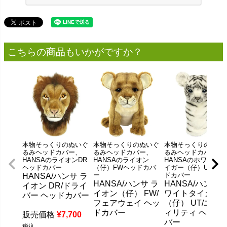
こちらの商品もいかがですか？
本物そっくりのぬいぐ
本物そっくりのぬいぐ
本物そっくりのぬい
るみヘッドカバー、
るみヘッドカバー、
るみヘッドカバー、
HANSAのライオンDR
HANSAのライオン
HANSAのホワイトタ
ヘッドカバー
（仔）FWヘッドカバ
イガー（仔）UTヘッ
ー
ドカバー
HANSA/ハンサ ラ
HANSA/ハンサ ラ
HANSA/ハンサ 
イオン DR/ドライ
イオン（仔） FW/
ワイトタイガー
バー ヘッドカバー
フェアウェイ ヘッ
（仔） UT/ユー
ドカバー
ィリティ ヘッド
販売価格
¥
7,700
バー
税込