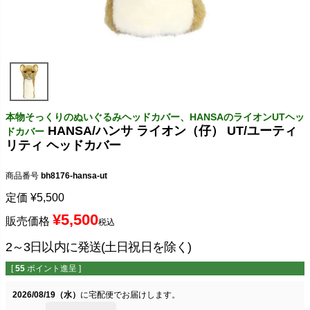
本物そっくりのぬいぐるみヘッドカバー、HANSAのライオンUTヘッ
HANSA/ハンサ ライオン（仔） UT/ユーティ
ドカバー
リティ ヘッドカバー
商品番号
bh8176-hansa-ut
定価
¥
5,500
¥
5,500
販売価格
税込
2～3日以内に発送(土日祝日を除く)
[
55
ポイント進呈 ]
2026/08/19（水）
に
宅配便
でお届けします。