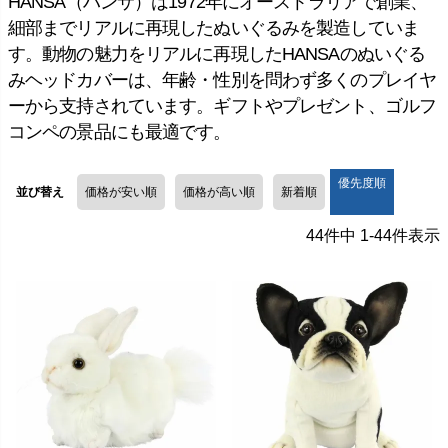
HANSA（ハンサ）は1972年にオーストラリアで創業、
細部までリアルに再現したぬいぐるみを製造していま
す。動物の魅力をリアルに再現したHANSAのぬいぐる
みヘッドカバーは、年齢・性別を問わず多くのプレイヤ
ーから支持されています。ギフトやプレゼント、ゴルフ
コンペの景品にも最適です。
優先度順
並び替え
価格が安い順
価格が高い順
新着順
44
件中
1
-
44
件表示