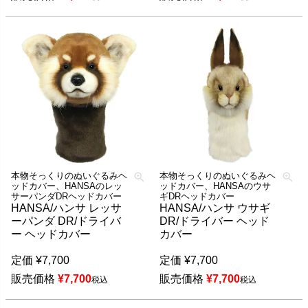
本物そっくりのぬいぐるみヘ
本物そっくりのぬいぐるみヘ
ッドカバー、HANSAのレッ
ッドカバー、HANSAのウサ
サーパンダDRヘッドカバー
ギDRヘッドカバー
HANSA/ハンサ レッサ
HANSA/ハンサ ウサギ
ーパンダ DR/ドライバ
DR/ドライバー ヘッド
ー ヘッドカバー
カバー
定価
¥
7,700
定価
¥
7,700
販売価格
¥
7,700
販売価格
¥
7,700
税込
税込