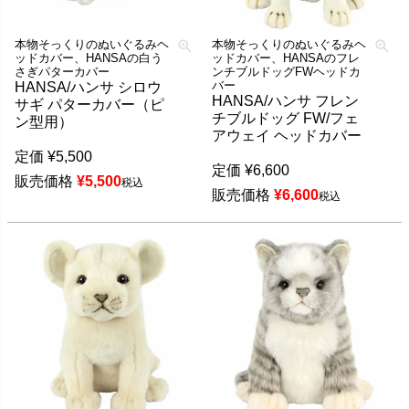
本物そっくりのぬいぐるみヘ
本物そっくりのぬいぐるみヘ
ッドカバー、HANSAの白う
ッドカバー、HANSAのフレ
さぎパターカバー
ンチブルドッグFWヘッドカ
バー
HANSA/ハンサ シロウ
HANSA/ハンサ フレン
サギ パターカバー（ピ
チブルドッグ FW/フェ
ン型用）
アウェイ ヘッドカバー
定価
¥
5,500
定価
¥
6,600
販売価格
¥
5,500
税込
販売価格
¥
6,600
税込