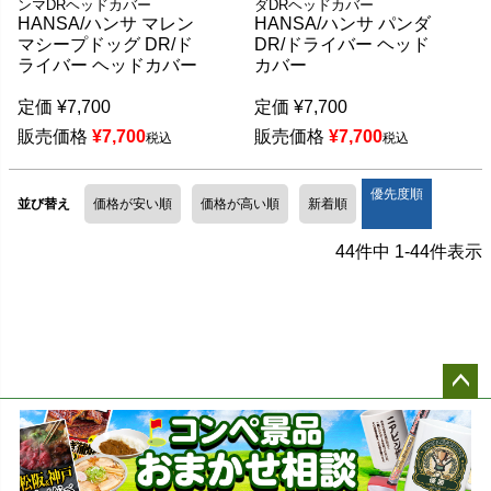
ンマDRヘッドカバー
ダDRヘッドカバー
HANSA/ハンサ マレン
HANSA/ハンサ パンダ
マシープドッグ DR/ド
DR/ドライバー ヘッド
ライバー ヘッドカバー
カバー
定価
¥
7,700
定価
¥
7,700
販売価格
¥
7,700
販売価格
¥
7,700
税込
税込
優先度順
並び替え
価格が安い順
価格が高い順
新着順
44
件中
1
-
44
件表示
ペー
ジト
ップ