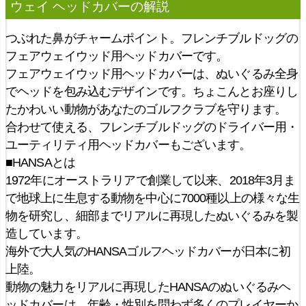
ウェイ ヘッドカバー
の解説
つぶれた鼻がチャームポイント。フレンチブルドッグの
フェアウェイウッド用ヘッドカバーです。
フェアウェイウッド用ヘッドカバーは、ぬいぐるみ全身
でヘッドを包み込むデザインです。ちょこんとお座りし
たかわいい動物があなたのゴルフクラブを守ります。
合わせて使える、フレンチブルドッグのドライバー用・
ユーティリティ用ヘッドカバーもございます。
■HANSAとは
1972年にオーストラリアで創業して以来、2018年3月ま
で地球上に生息する動物を中心に7000種以上の様々な生
物を研究し、細部までリアルに再現したぬいぐるみを製
造しています。
海外で大人気のHANSAゴルフヘッドカバーが日本に初
上陸。
動物の魅力をリアルに再現したHANSAのぬいぐるみヘ
ッドカバーは、年齢・性別を問わず多くのプレイヤーか