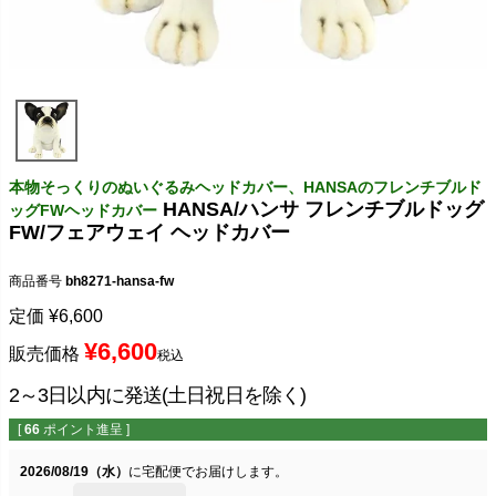
本物そっくりのぬいぐるみヘッドカバー、HANSAのフレンチブルド
HANSA/ハンサ フレンチブルドッグ
ッグFWヘッドカバー
FW/フェアウェイ ヘッドカバー
商品番号
bh8271-hansa-fw
定価
¥
6,600
¥
6,600
販売価格
税込
2～3日以内に発送(土日祝日を除く)
[
66
ポイント進呈 ]
2026/08/19（水）
に
宅配便
でお届けします。