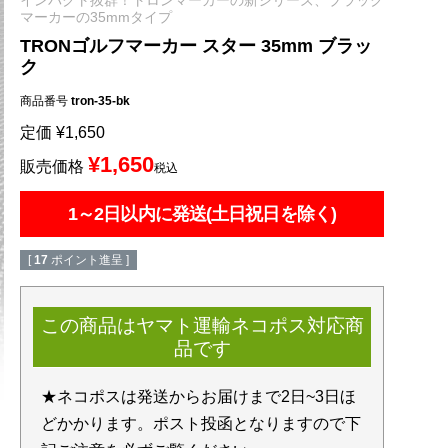
マーカーの35mmタイプ
TRONゴルフマーカー スター 35mm ブラッ
ク
商品番号
tron-35-bk
定価
¥
1,650
¥
1,650
販売価格
税込
1～2日以内に発送(土日祝日を除く)
[
17
ポイント進呈 ]
この商品はヤマト運輸ネコポス対応商
品です
★ネコポスは発送からお届けまで2日~3日ほ
どかかります。ポスト投函となりますので下