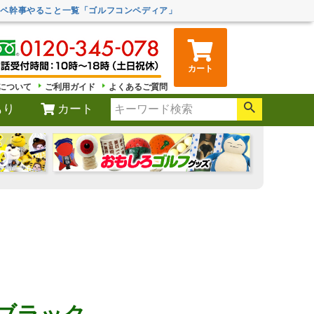
ンペ幹事やること一覧「ゴルフコンペディア」
カート
について
ご利用ガイド
よくあるご質問
もり
カート