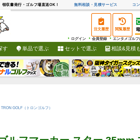
領収書発行・ゴルフ場直送OK！
無料相談・見積サービス
コ
注文履歴
閲覧履歴
ログイン
会員登録
エンタメゴルフ
探す
単品で選ぶ
セットで選ぶ
相談&見積
検索
TRON GOLF（トロンゴルフ）