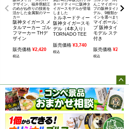
デザイン、福井県鯖江
ネードティーに阪神タ
んこマイボールスタ
のめがね作りの技術を
イガースモデルが登場
プの阪神タイガース
活かした金属製のマー
しました
デル、9種類からデザ
カー
インを選べます
トルネードティー
阪神タイガース メ
マイボールスタ
阪神タイガースモ
タルマーカー ゴル
プ 阪神タイガー
デル（4本入り）
フマーカー THデ
モデル ステッカ
TORNADO TEE
ザイン
付き
販売価格
¥
3,740
販売価格
¥
2,420
販売価格
¥
2,750
税込
税込
税込
ペー
ジト
ップ
へ