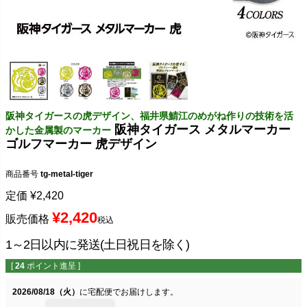
阪神タイガースの虎デザイン、福井県鯖江のめがね作りの技術を活
阪神タイガース メタルマーカー
かした金属製のマーカー
ゴルフマーカー 虎デザイン
商品番号
tg-metal-tiger
定価
¥
2,420
¥
2,420
販売価格
税込
1～2日以内に発送(土日祝日を除く)
[
24
ポイント進呈 ]
2026/08/18（火）
に
宅配便
でお届けします。