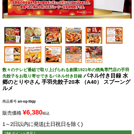
数々のテレビ番組で取り上げられる創業1921年の焼鳥専門店の手羽
パネル付き目録 水
先餃子をお取り寄せできるパネル付き目録
郷のとりやさん 手羽先餃子20本 （A40） スプーング
ルメ
商品番号
an-sg-tbgy
¥
6,380
販売価格
税込
1～2日以内に発送(土日祝日を除く)
[
64
ポイント進呈 ]