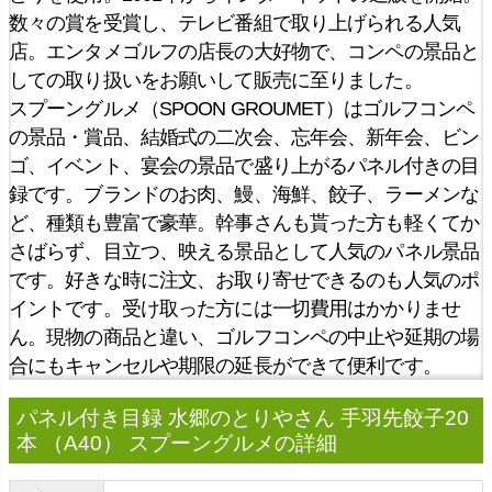
数々の賞を受賞し、テレビ番組で取り上げられる人気
店。エンタメゴルフの店長の大好物で、コンペの景品と
しての取り扱いをお願いして販売に至りました。
スプーングルメ（SPOON GROUMET）はゴルフコンペ
の景品・賞品、結婚式の二次会、忘年会、新年会、ビン
ゴ、イベント、宴会の景品で盛り上がるパネル付きの目
録です。ブランドのお肉、鰻、海鮮、餃子、ラーメンな
ど、種類も豊富で豪華。幹事さんも貰った方も軽くてか
さばらず、目立つ、映える景品として人気のパネル景品
です。好きな時に注文、お取り寄せできるのも人気のポ
イントです。受け取った方には一切費用はかかりませ
ん。現物の商品と違い、ゴルフコンペの中止や延期の場
合にもキャンセルや期限の延長ができて便利です。
パネル付き目録 水郷のとりやさん 手羽先餃子20
本 （A40） スプーングルメの詳細