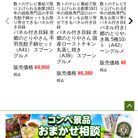
数々のテレビ番組で取
数々のテレビ番組で取
数々のテレビ番組で
り上げられる創業1921
り上げられる創業1921
り上げられる創業192
年の焼鳥専門店の手羽
年の焼鳥専門店のロー
年の焼鳥専門店の焼
先餃子鍋セットをお取
ストチキンをお取り寄
鳥をお取り寄せでき
り寄せできるパネル付
せできるパネル付き目
パネル付き目録
き目録
録
パネル付き目録 
パネル付き目録 水
パネル付き目録 水
郷のとりやさん 
郷のとりやさん 手
郷のとりやさん 国
き鳥 5種10本セ
羽先餃子鍋セット
産ローストチキン
ト （A42） スプ
（A41） スプーン
丸蒸し焼き
ーングルメ
グルメ
（A39） スプーン
グルメ
販売価格
¥
6,600
販売価格
¥
4,950
税込
販売価格
¥
6,380
税込
税込
ペー
ジト
ップ