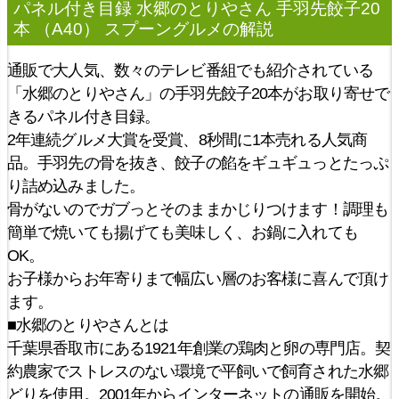
パネル付き目録 水郷のとりやさん 手羽先餃子20
本 （A40） スプーングルメ
の解説
通販で大人気、数々のテレビ番組でも紹介されている
「水郷のとりやさん」の手羽先餃子20本がお取り寄せで
きるパネル付き目録。
2年連続グルメ大賞を受賞、8秒間に1本売れる人気商
品。手羽先の骨を抜き、餃子の餡をギュギュっとたっぷ
り詰め込みました。
骨がないのでガブっとそのままかじりつけます！調理も
簡単で焼いても揚げても美味しく、お鍋に入れても
OK。
お子様からお年寄りまで幅広い層のお客様に喜んで頂け
ます。
■水郷のとりやさんとは
千葉県香取市にある1921年創業の鶏肉と卵の専門店。契
約農家でストレスのない環境で平飼いで飼育された水郷
どりを使用。2001年からインターネットの通販を開始。