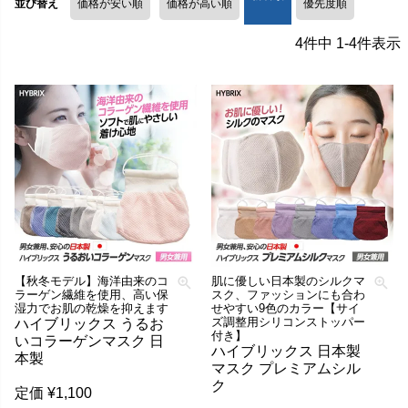
並び替え
価格が安い順
価格が高い順
優先度順
4
件中
1
-
4
件表示
【秋冬モデル】海洋由来のコ
肌に優しい日本製のシルクマ
ラーゲン繊維を使用、高い保
スク、ファッションにも合わ
湿力でお肌の乾燥を抑えます
せやすい9色のカラー【サイ
ズ調整用シリコンストッパー
ハイブリックス うるお
付き】
いコラーゲンマスク 日
ハイブリックス 日本製
本製
マスク プレミアムシル
ク
定価
¥
1,100