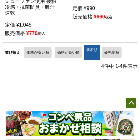
ミューファン使用 接触
冷感・抗菌防臭・吸汗
定価
¥
990
速乾
販売価格
¥
660
税込
定価
¥
1,045
販売価格
¥
770
税込
新着順
並び替え
価格が安い順
価格が高い順
優先度順
4
件中
1
-
4
件表示
ペー
ジト
ップ
へ