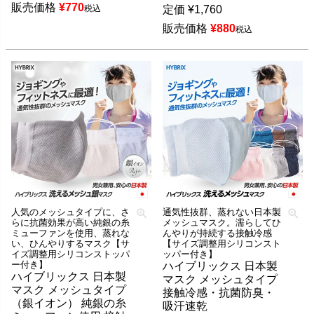
販売価格
¥
770
税込
定価
¥
1,760
販売価格
¥
880
税込
人気のメッシュタイプに、さ
通気性抜群、蒸れない日本製
らに抗菌効果が高い純銀の糸
メッシュマスク。濡らしてひ
ミューファンを使用、蒸れな
んやりが持続する接触冷感
い、ひんやりするマスク【サ
【サイズ調整用シリコンスト
イズ調整用シリコンストッパ
ッパー付き】
ー付き】
ハイブリックス 日本製
ハイブリックス 日本製
マスク メッシュタイプ
マスク メッシュタイプ
接触冷感・抗菌防臭・
（銀イオン） 純銀の糸
吸汗速乾