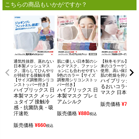
こちらの商品もいかがですか？
通気性抜群、蒸れない
肌に優しい日本製のシ
【秋冬モデル】海洋
日本製メッシュマス
ルクマスク、ファッシ
来のコラーゲン繊維
ク。濡らしてひんやり
ョンにも合わせやすい
使用、高い保湿力で
が持続する接触冷感
9色のカラー【サイズ
肌の乾燥を抑えます
【サイズ調整用シリコ
調整用シリコンストッ
ハイブリックス 
ンストッパー付き】
パー付き】
るおいコラーゲ
ハイブリックス 日
ハイブリックス 日
マスク 日本製
本製マスク メッシ
本製マスク プレミ
ュタイプ 接触冷
アムシルク
販売価格
¥
770
税
感・抗菌防臭・吸
汗速乾
販売価格
¥
880
税込
販売価格
¥
660
税込