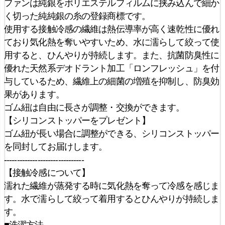
ファンは純銀をポリエステルフィルムに挟み込んで細か
く切った純純銀の糸の登録商標です。
使用する接触冷感の繊維は熱伝導率が高く速乾性に優れ
ており気化熱を奪いやすいため、水に濡らして絞って使
用すると、ひんやりが持続します。また、抗菌防臭性に
優れた天然系デオドラント加工「ロンフレッシュ」を付
与しているため、繊維上の細菌の増殖を抑制し、防臭効
果があります。
ゴム紐は自由に長さが調整・交換ができます。
【シリコンストッパーをプレゼント】
ゴム紐が長い場合に調整ができる、シリコンストッパー
を同封してお届けします。
-------------------------------
【接触冷感について】
濡れた繊維が蒸発する時に気化熱を奪って冷感を感じま
す。水で濡らして絞って着用するとひんやりが持続しま
す。
■洗濯方法