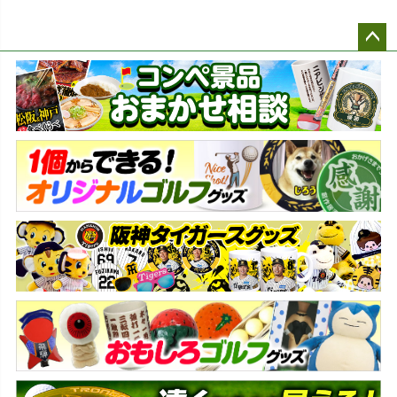
ペー
ジト
ップ
へ