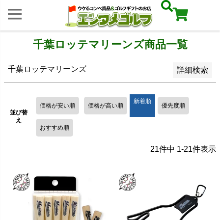
レビュー順
キーワードヒット順
千葉ロッテマリーンズ商品一覧
検索
千葉ロッテマリーンズ
詳細検索
新着順
価格が安い順
価格が高い順
優先度順
並び替
え
おすすめ順
21
件中
1
-
21
件表示