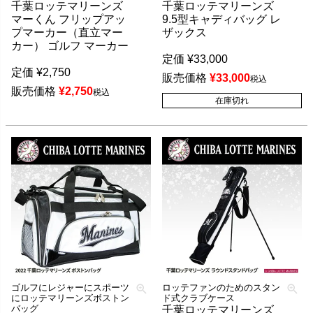
千葉ロッテマリーンズ
千葉ロッテマリーンズ
マーくん フリップアッ
9.5型キャディバッグ レ
プマーカー（直立マー
ザックス
カー） ゴルフ マーカー
定価
¥
33,000
定価
¥
2,750
販売価格
¥
33,000
税込
販売価格
¥
2,750
税込
在庫切れ
ゴルフにレジャーにスポーツ
ロッテファンのためのスタン
にロッテマリーンズボストン
ド式クラブケース
バッグ
千葉ロッテマリーンズ