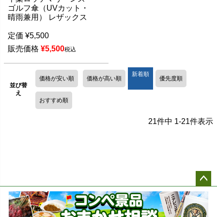
ゴルフ傘（UVカット・
晴雨兼用） レザックス
定価
¥
5,500
販売価格
¥
5,500
税込
新着順
価格が安い順
価格が高い順
優先度順
並び替
え
おすすめ順
21
件中
1
-
21
件表示
ペー
ジト