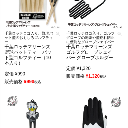
千葉ロッテロゴ入り、野球バ
千葉ロッテロゴ入り、ゴルフ
ット型のおもしろゴルフティ
グローブの乾燥や型崩れ防止
ー
に便利なグローブシェイパー
千葉ロッテマリーンズ
千葉ロッテマリーンズ
野球バットティー バッ
ゴルフグローブシェイ
ト型ゴルフティー（10
パー グローブホルダー
本入り）
定価
¥
1,320
定価
¥
990
販売価格
¥
1,320
税込
販売価格
¥
990
税込