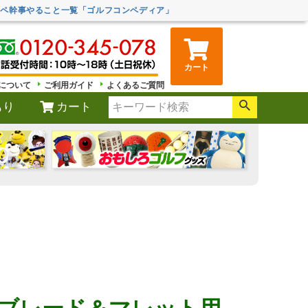
ンペ幹事やること一覧「ゴルフコンペディア」
カート
について
ご利用ガイド
よくあるご質問
もり
カート