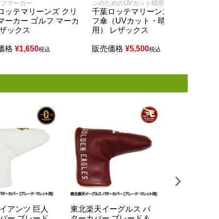
ルフマーカー
ンのためのUVカット晴雨兼用の傘
千葉
タン
ロッテマリーンズ クリ
千葉ロッテマリーンズ ゴル
千葉
マーカー ゴルフ マーカ
フ傘（UVカット・晴雨兼
ンド
レザックス
用） レザックス
販売
価格
¥
1,650
販売価格
¥
5,500
税込
税込
イアンツ 巨人
東北楽天イーグルス パ
千葉ロッテ
バー ブレード
ターカバー ブレード＆
ヘッドカバー