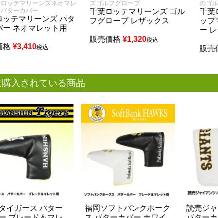
葉ロッテマリーンズネオマレ
ズゴルフグローブ
のゴ
 パターカバー
千葉ロッテマリーンズ ゴル
千葉
ロッテマリーンズ パタ
フグローブ レザックス
ップ
バー ネオマレット用
ー 
販売価格
¥
1,320
税込
価格
¥
3,410
税込
販売
に購入されている商品
タイガース パター
福岡ソフトバンクホーク
読売ジャ
ー ブレード＆マレ
ス パターカバー ホワイ
パターカ