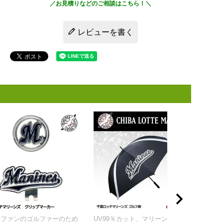
レビューを書く
テファンのゴルファーのため
UV99％カット、マリーンズファ
マリ