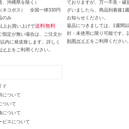
道、沖縄県を除く）
ておりますが、万一不良・破
（ネコポス） 全国一律330円
ざいましたら、商品到着後1
品のみ
お知らせください。
送料無料
返品につきましては、1週間
0円以上お買い上げで
封・未使用に限り可能です。
ご指定が無い場合は、ご注文か
利用ガイド
をご利用ください
日以内に発送致します。詳しく
ガイド
をご利用ください。
ト
イド
料について
について
換について
ービスについて