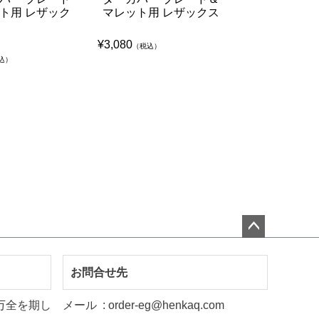
ト用 レザック
マレット用 レザックス
ゃん フェア
ド/FW用
¥
3,080
（税込）
¥
5,500
込）
（税込）
ペー
ジト
お問合せ先
ップ
万全を期し
メール
order-eg@henkaq.com
へ