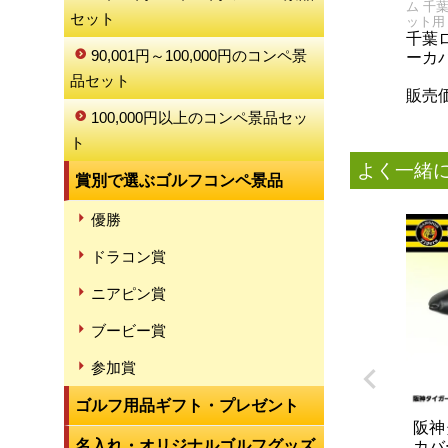
ム 千
セット
ット用
千葉
90,001円～100,000円のコンペ景
ーカ
品セット
販売
100,000円以上のコンペ景品セッ
ト
よく一緒
賞別で選ぶゴルフコンペ景品
優勝
ドラコン賞
ニアピン賞
ブービー賞
参加賞
ゴルフ用品ギフト・プレゼント
阪神
名入れ・オリジナルゴルフグッズ
カバ