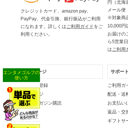
円（北海
メール便
クレジットカード、amazon pay、
※対象商
PayPay、代金引換、銀行振込がご利用
10,00
になれます。詳しくは
ご利用ガイド
をご
お届けの
利用ください。
ら5営業
は
ご利用
マイページ
サポー
エンタメゴルフの
使い方
新規会員登録
ご利用ガ
マイページ
配送・送
メールマガジン購読
お支払い
返品・交
ギフトサ