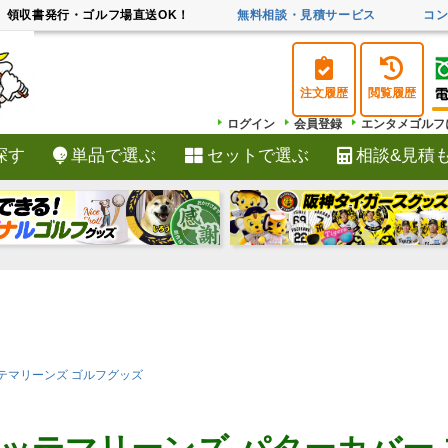
領収書発行・ゴルフ場直送OK！
無料相談・見積サービス
コ
注文履歴
閲覧履歴
ログイン
会員登録
エンタメゴルフ
探す
単品で選ぶ
セットで選ぶ
相談&見積
検索
テマリーンズ ゴルフグッズ