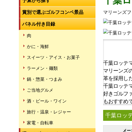
千葉ロ
予算から探す
賞別で選ぶゴルフコンペ景品
マリーンズフ
パネル付き目録
肉
かに・海鮮
スイーツ・アイス・お菓子
千葉ロッテ
ラーメン・麺類
マリーンズ
革を採用し
鍋・惣菜・つまみ
千葉ロッテ
ご当地グルメ
好きゴルフ
もおすすめ
酒・ビール・ワイン
旅行・温泉・レジャー
千葉ロッテ
家電・自転車
メー