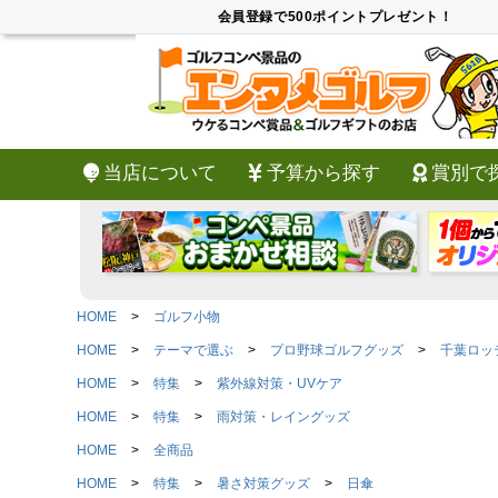
会員登録で500ポイントプレゼント！
当店について
予算から探す
賞別で
HOME
ゴルフ小物
HOME
テーマで選ぶ
プロ野球ゴルフグッズ
千葉ロッ
HOME
特集
紫外線対策・UVケア
HOME
特集
雨対策・レイングッズ
HOME
全商品
HOME
特集
暑さ対策グッズ
日傘