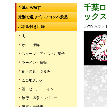
千葉ロ
予算から探す
ック
賞別で選ぶゴルフコンペ景品
UV99％カ
パネル付き目録
肉
かに・海鮮
スイーツ・アイス・お菓子
ラーメン・麺類
鍋・惣菜・つまみ
ご当地グルメ
酒・ビール・ワイン
旅行・温泉・レジャー
家電・自転車