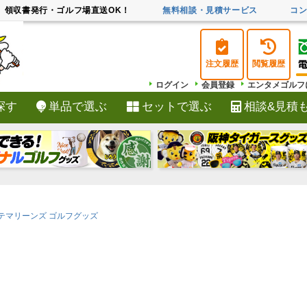
領収書発行・ゴルフ場直送OK！
無料相談・見積サービス
コ
注文履歴
閲覧履歴
ログイン
会員登録
エンタメゴルフ
探す
単品で選ぶ
セットで選ぶ
相談&見積
検索
テマリーンズ ゴルフグッズ