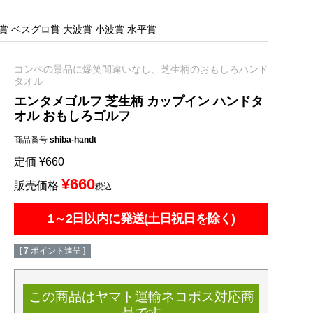
賞 ベスグロ賞 大波賞 小波賞 水平賞
コンペの景品に爆笑間違いなし、芝生柄のおもしろハンド
タオル
エンタメゴルフ 芝生柄 カップイン ハンドタ
オル おもしろゴルフ
商品番号
shiba-handt
定価
¥
660
¥
660
販売価格
税込
1～2日以内に発送(土日祝日を除く)
[
7
ポイント進呈 ]
この商品はヤマト運輸ネコポス対応商
品です