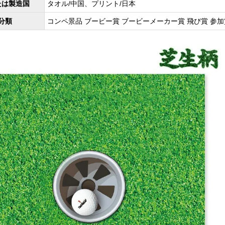
たは製造国
タオル/中国、プリント/日本
分類
コンペ景品 ブービー賞 ブービーメーカー賞 飛び賞 参加