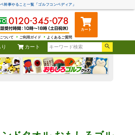
ンペ幹事やること一覧「ゴルフコンペディア」
カート
について
ご利用ガイド
よくあるご質問
もり
カート