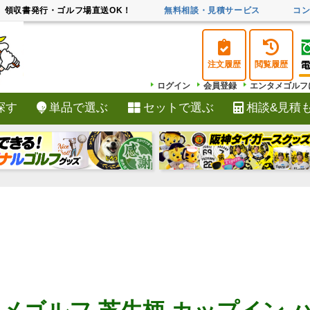
領収書発行・ゴルフ場直送OK！
無料相談・見積サービス
コ
注文履歴
閲覧履歴
ログイン
会員登録
エンタメゴルフ
探す
単品で選ぶ
セットで選ぶ
相談&見積
検索