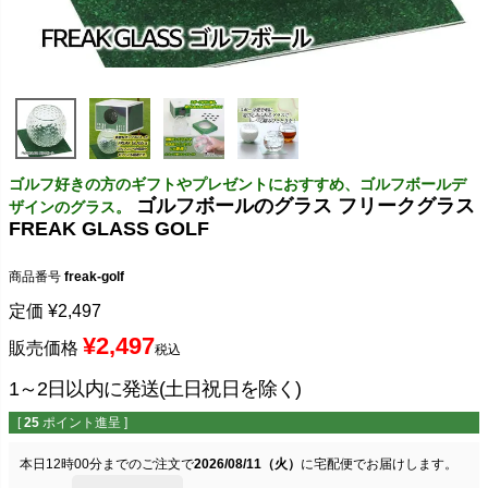
ゴルフ好きの方のギフトやプレゼントにおすすめ、ゴルフボールデ
ゴルフボールのグラス フリークグラス
ザインのグラス。
FREAK GLASS GOLF
商品番号
freak-golf
定価
¥
2,497
¥
2,497
販売価格
税込
1～2日以内に発送(土日祝日を除く)
[
25
ポイント進呈 ]
本日
12時00分
までのご注文で
2026/08/11（火）
に
宅配便
でお届けします。