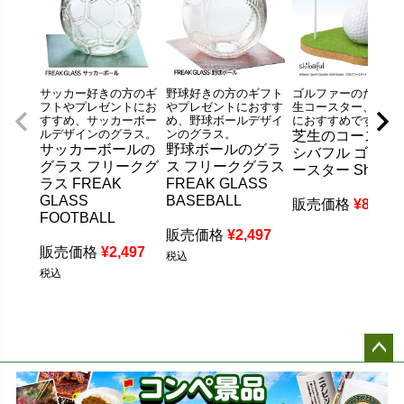
サッカー好きの方のギ
野球好きの方のギフト
ゴルファーのための
フトやプレゼントにお
やプレゼントにおすす
生コースター、ギフ
すすめ、サッカーボー
め、野球ボールデザイ
におすすめです。
ルデザインのグラス。
ンのグラス。
芝生のコースタ
サッカーボールの
野球ボールのグラ
シバフル ゴルフ
グラス フリークグ
ス フリークグラス
ースター Shibafu
ラス FREAK
FREAK GLASS
GLASS
BASEBALL
販売価格
¥
880
税
FOOTBALL
販売価格
¥
2,497
販売価格
¥
2,497
税込
税込
ペー
ジト