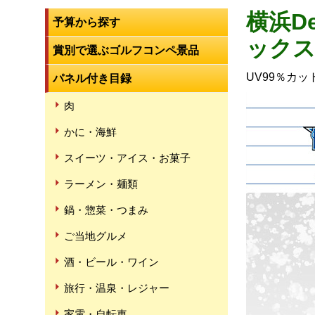
横浜D
予算から探す
ック
賞別で選ぶゴルフコンペ景品
UV99％カ
パネル付き目録
肉
かに・海鮮
スイーツ・アイス・お菓子
ラーメン・麺類
鍋・惣菜・つまみ
ご当地グルメ
酒・ビール・ワイン
旅行・温泉・レジャー
家電・自転車