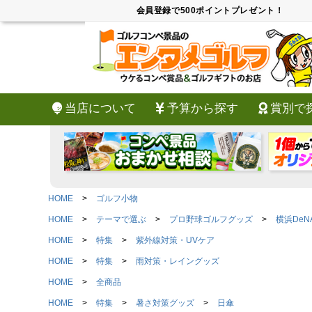
会員登録で500ポイントプレゼント！
当店について
予算から探す
賞別で
HOME
ゴルフ小物
HOME
テーマで選ぶ
プロ野球ゴルフグッズ
横浜De
HOME
特集
紫外線対策・UVケア
HOME
特集
雨対策・レイングッズ
HOME
全商品
HOME
特集
暑さ対策グッズ
日傘