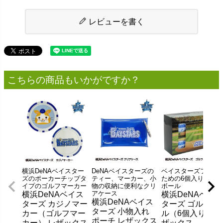
レビューを書く
こちらの商品もいかがですか？
横浜DeNAベイスター
DeNAベイスターズの
ベイスターズファン
ズのポーカーチップタ
ティー、マーカー、小
ための6個入りゴルフ
イプのゴルフマーカー
物の収納に便利なクリ
ボール
アケース
横浜DeNAベイス
横浜DeNAベイス
横浜DeNAベイス
ターズ カジノマー
ターズ ゴルフボ
ターズ 小物入れ
カー（ゴルフマー
ル（6個入り） 
ポーチ レザックス
カー） レザックス
ザックス