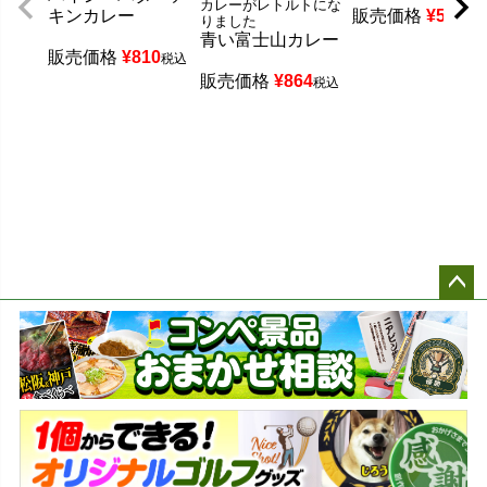
カレーがレトルトにな
キンカレー
販売価格
¥
540
税
りました
青い富士山カレー
販売価格
¥
810
税込
販売価格
¥
864
税込
ペー
ジト
ップ
へ