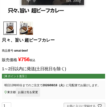
只々、旨い 超ビーフカレー
商品番号
umai-beef
¥
756
販売価格
税込
1～2日以内に発送(土日祝日を除く)
[
8
ポイント進呈 ]
明日
12時00分
までのご注文で
2026/08/18（火）
に
宅配便
でお届けします。
東京都
お届け先を変更
お気に入りに登録する