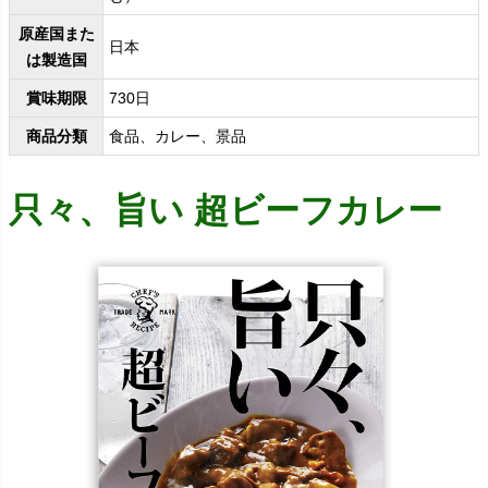
原産国また
日本
は製造国
賞味期限
730日
商品分類
食品、カレー、景品
只々、旨い 超ビーフカレー