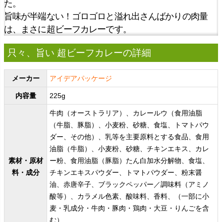
た。
旨味が半端ない！ゴロゴロと溢れ出さんばかりの肉量
は、まさに超ビーフカレーです。
只々、旨い 超ビーフカレーの詳細
メーカー
アイデアパッケージ
内容量
225g
牛肉（オーストラリア）、カレールウ（食用油脂
（牛脂、豚脂）、小麦粉、砂糖、食塩、トマトパウ
ダー、その他）、乳等を主要原料とする食品、食用
油脂（牛脂）、小麦粉、砂糖、チキンエキス、カレ
素材・原材
ー粉、食用油脂（豚脂）たん白加水分解物、食塩、
料・成分
チキンエキスパウダー、トマトパウダー、粉末醤
油、赤唐辛子、ブラックペッパー／調味料（アミノ
酸等）、カラメル色素、酸味料、香料、（一部に小
麦・乳成分・牛肉・豚肉・鶏肉・大豆・りんごを含
む）