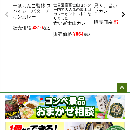
世界遺産富士山センタ
一条もんこ監修 ス
只々、旨い 超ビ
ー内で大人気の富士山
パイシーバターチ
フカレー
カレーがレトルトにな
キンカレー
りました
販売価格
¥
756
青い富士山カレー
税
販売価格
¥
810
税込
販売価格
¥
864
税込
ペー
ジト
ップ
へ