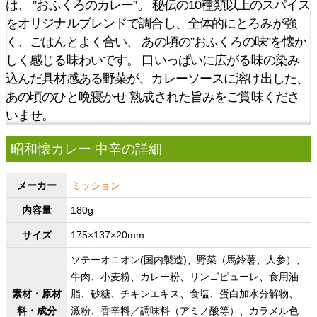
は、 ”おふくろのカレー”。 秘伝の10種類以上のスパイス
をオリジナルブレンドで調合し、全体的にとろみが強
く、ごはんとよく合い、 あの頃の”おふくろの味”を懐か
しく感じる味わいです。 口いっぱいに広がる味の染み
込んだ具材感ある野菜が、カレーソースに溶け出した、
あの頃のひと晩寝かせ 熟成された旨みをご賞味くださ
いませ。
昭和懐カレー 中辛の詳細
メーカー
ミッション
内容量
180g
サイズ
175×137×20mm
ソテーオニオン(国内製造)、野菜（馬鈴薯、人参）、
牛肉、小麦粉、カレー粉、リンゴピューレ、食用油
素材・原材
脂、砂糖、チキンエキス、食塩、蛋白加水分解物、
料・成分
澱粉、香辛料／調味料（アミノ酸等）、カラメル色