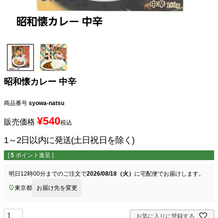
昭和懐カレー 中辛
商品番号
syowa-natsu
¥
540
販売価格
税込
1～2日以内に発送(土日祝日を除く)
[
5
ポイント進呈 ]
明日
12時00分
までのご注文で
2026/08/18（火）
に
宅配便
でお届けします。
東京都
お届け先を変更
お気に入りに登録する